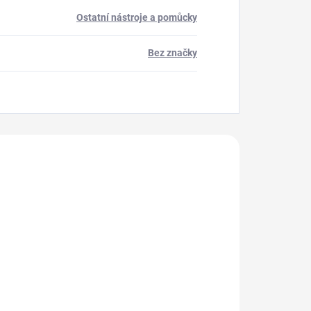
Ostatní nástroje a pomůcky
Bez značky
akoupili
721020
IN5035