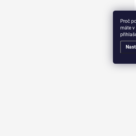
Proč p
máte v 
přihla
Nast