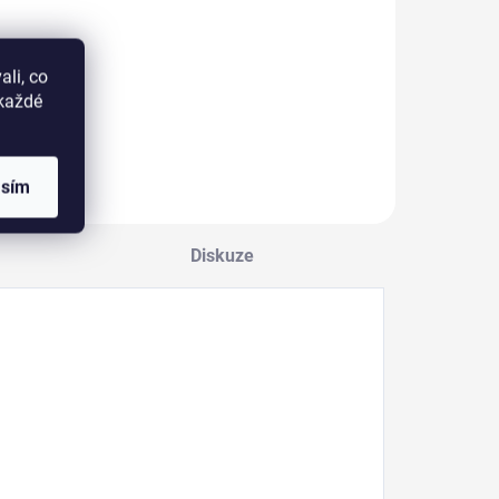
Tvrdidlo pro
akrylovou modeláž.
leště na umělé
ehty v profi
li, co
rovedení, oválný
okaždé
ůž.
asím
Diskuze