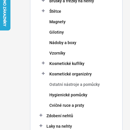
Brusky a frézky na nehty
í
p
Štětce
a
n
Magnety
e
Gilotiny
l
Nádoby a boxy
Vzorníky
Kosmetické kufříky
Kosmetické organizéry
Ostatní nástroje a pomůcky
Hygienické pomůcky
Cvičné ruce a prsty
Zdobení nehtů
Laky na nehty