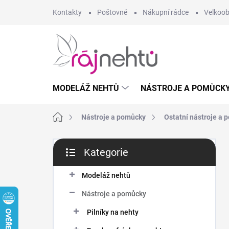
Přejít
Kontakty
Poštovné
Nákupní rádce
Velkoo
na
obsah
MODELÁŽ NEHTŮ
NÁSTROJE A POMŮCK
Domů
Nástroje a pomůcky
Ostatní nástroje a
P
Kategorie
o
Přeskočit
s
kategorie
t
Modeláž nehtů
r
Nástroje a pomůcky
a
n
Pilníky na nehty
n