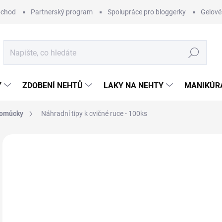
bchod
Partnerský program
Spolupráce pro bloggerky
Gelové
Hledat
Y
ZDOBENÍ NEHTŮ
LAKY NA NEHTY
MANIKÚRA
 pomůcky
Náhradní tipy k cvičné ruce - 100ks
1 hodnocení
Podrobnosti hodnocení
1
Měr
SK
cena
MŮŽ
DO: