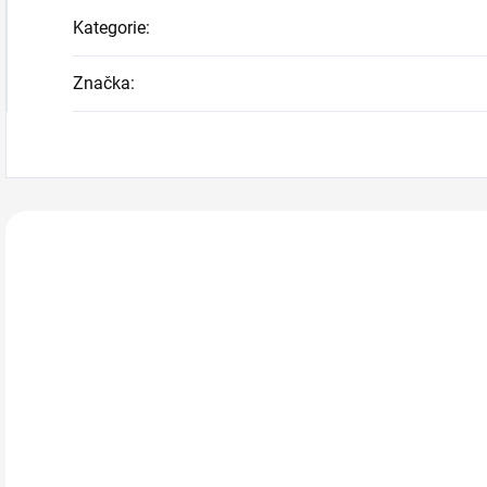
Kategorie
:
Značka
:
Zákazníci také n
TIP
310081
218601