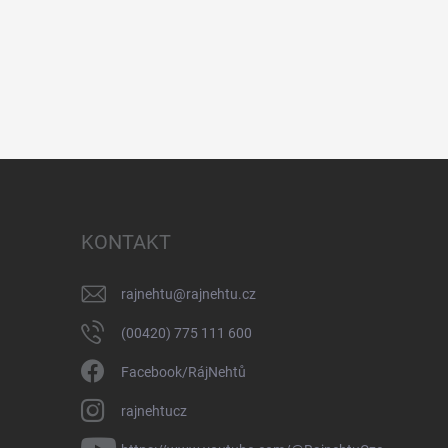
KONTAKT
rajnehtu
@
rajnehtu.cz
(00420) 775 111 600
Facebook/RájNehtů
rajnehtucz