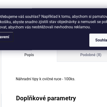
Přípravek určený k
K
dezinfekci,
n
otřebujeme váš souhlas? Například k tomu, abychom si pamatova
odmaštění nehtů a
p
košíku, abyste snadno zjistili stav objednávky a nemuseli se p
ke zlepšení
n
šovat, abychom vás neobtěžovali nevhodnou reklamou.
přilnavosti mezi
přírodním nehtem a
avení
UV gelem nebo
Souhl
akrylem.
Popis
Podobné (8)
Náhradní tipy k cvičné ruce - 100ks.
Doplňkové parametry