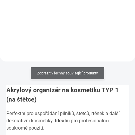
Profesionální pilníkový blok s
extra dlouhou životností pro
Japonský brusný papír
zmatnění a sjednocení nehtu.
profesionální kvality, 4x delší
životnost než standardní pilník,
použití na gelové i akrylové nehty,
omyvatelný a dezinfikovatelný.
Zobrazit všechny související produkty
Akrylový organizér na kosmetiku TYP 1
(na štětce)
Perfektní pro uspořádání pilníků, štětců, rtěnek a další
dekorativní kosmetiky.
Ideální
pro profesionální i
soukromé použití.