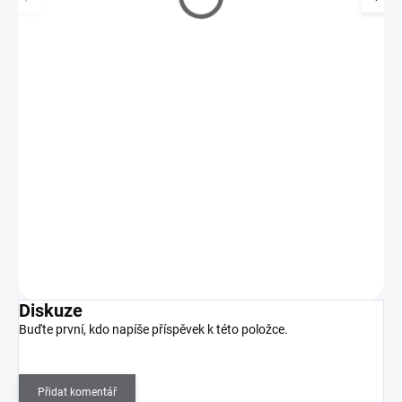
Organizér na štětce otočný - bílý
190 Kč
SKLADEM
(>5 KS)
157 Kč bez DPH
Elegantní a praktický organizér, který udrží vaše kosmetické štětce
přehledně uspořádané, chráněné a…
Do košíku
Diskuze
Buďte první, kdo napíše příspěvek k této položce.
Přidat komentář