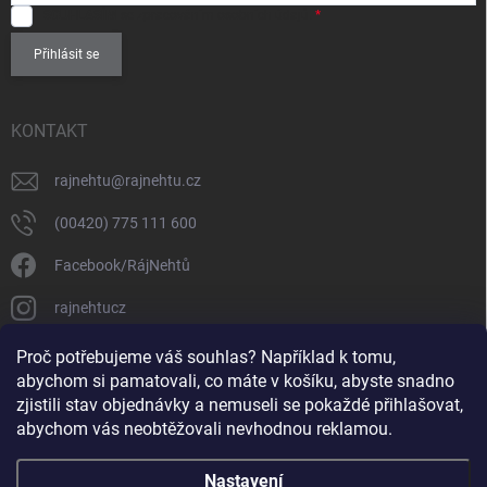
SOUHLASÍM
se zpracováním
osobních údajů
.
Přihlásit se
KONTAKT
rajnehtu
@
rajnehtu.cz
(00420) 775 111 600
Facebook/RájNehtů
rajnehtucz
https://www.youtube.com/@RajnehtuCzc
Proč potřebujeme váš souhlas? Například k tomu,
abychom si pamatovali, co máte v košíku, abyste snadno
zjistili stav objednávky a nemuseli se pokaždé přihlašovat,
abychom vás neobtěžovali nevhodnou reklamou.
Nastavení