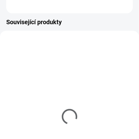
Související produkty
401180
403100
SKLADEM
SKLADEM
(>5 KS)
(>5 KS)
Pilník na nehty Profi
Pilník blok Profi bílý 100
rovný 100/180 - bílý
29 Kč
23 Kč
24 Kč bez DPH
19 Kč bez DPH
Do košíku
Do košíku