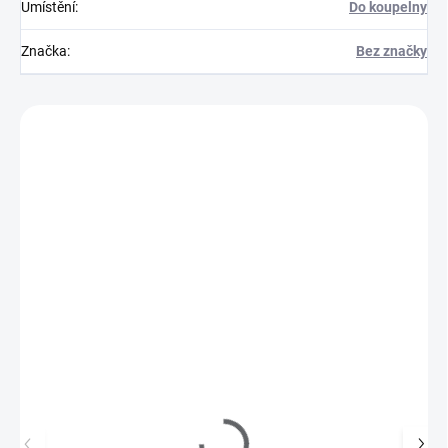
Umístění
:
Do koupelny
Značka
:
Bez značky
Zákazníci také nakoupili
720190