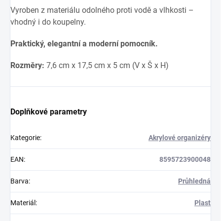
Vyroben z materiálu odolného proti vodě a vlhkosti –
vhodný i do koupelny.
Praktický, elegantní a moderní pomocník.
Rozměry:
7,6 cm x 17,5 cm x 5 cm (V x Š x H)
Doplňkové parametry
Kategorie
:
Akrylové organizéry
EAN
:
8595723900048
Barva
:
Průhledná
Materiál
:
Plast