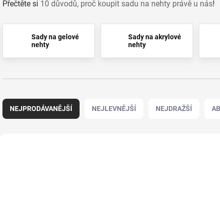
Přečtěte si
10 důvodů, proč koupit sadu na nehty právě u nás
!
Sady na gelové
Sady na akrylové
nehty
nehty
Ř
a
NEJPRODÁVANĚJŠÍ
NEJLEVNĚJŠÍ
NEJDRAŽŠÍ
A
z
e
n
V
í
ý
110601
p
p
r
i
o
s
d
p
u
r
k
o