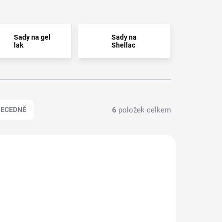
Sady na gel
Sady na
lak
Shellac
6
položek celkem
BECEDNĚ
110101
110080