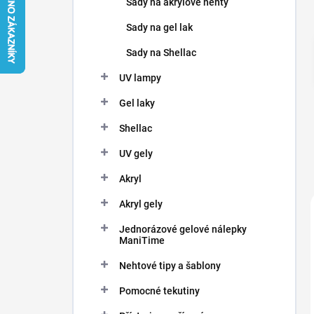
Sady na akrylové nehty
í
p
Sady na gel lak
a
n
Sady na Shellac
e
UV lampy
l
Gel laky
Shellac
UV gely
Akryl
Akryl gely
Jednorázové gelové nálepky
ManiTime
Nehtové tipy a šablony
Pomocné tekutiny