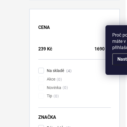
CENA
Proč p
máte v 
přihla
239
Kč
1690
Kč
Nast
Na skladě
4
Akce
0
Novinka
0
Tip
0
ZNAČKA