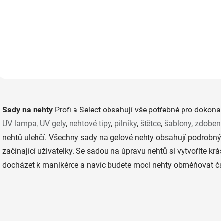
nehtů UV gelem za použ
potřebujete pro aplikaci gel
nehtových šablon i ne
laku na přírodní nehty.
tipů. Součástí sady je i
Součástí sady jsou tři barevné
podrobný návod.
gel laky Color Me (možnost
vlastního výběru). Bez UV
lampy.
O
v
Sady na nehty
Profi a Select
obsahují vše potřebné pro dokona
l
á
UV lampa
,
UV gely
,
nehtové tipy
,
pilníky
,
štětce
,
šablony
,
zdobení
d
nehtů ulehčí. Všechny sady na gelové nehty obsahují podrobný
a
c
začínající uživatelky.
Se sadou na úpravu nehtů si vytvoříte kr
í
docházet k manikérce a navíc budete moci nehty obměňovat čast
p
r
v
k
y
v