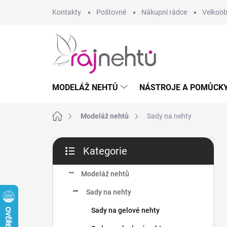
Přejít
Kontakty
Poštovné
Nákupní rádce
Velkoo
na
obsah
MODELÁŽ NEHTŮ
NÁSTROJE A POMŮCK
Domů
Modeláž nehtů
Sady na nehty
P
Kategorie
o
Přeskočit
s
kategorie
t
Modeláž nehtů
r
Sady na nehty
a
n
Sady na gelové nehty
n