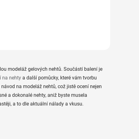
ití
Luxusní sada Ardell Nail
htových
Addict Premium obsahuje 24
nehtů, 2gr.lepidlo, malý pilník a
zatlačovadlo na nehty.
lou modeláž gelových nehtů. Součástí balení je
 na nehty
a další pomůcky, které vám tvorbu
 návod na modeláž nehtů, což jistě ocení nejen
ásné a dokonalé nehty, aniž byste musela
ěji, a to dle aktuální nálady a vkusu.