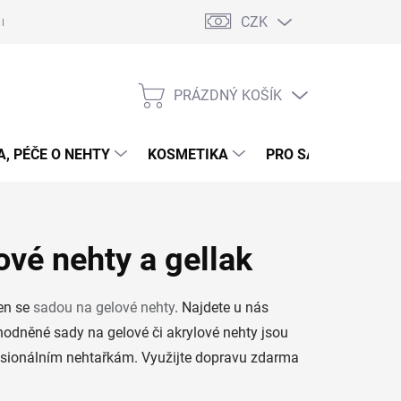
CZK
 nehty - postup
Gelové nehty - postup - šablony
Obchodní podmí
PRÁZDNÝ KOŠÍK
NÁKUPNÍ
KOŠÍK
, PÉČE O NEHTY
KOSMETIKA
PRO SALONY
P
ové nehty a gellak
en se
sadou na gelové nehty
. Najdete u nás
hodněné sady na gelové či akrylové nehty jsou
fesionálním nehtařkám. Využijte dopravu zdarma