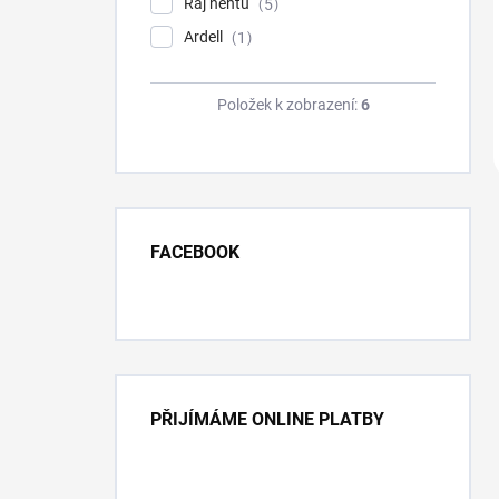
Ráj nehtů
5
Ardell
1
Položek k zobrazení:
6
FACEBOOK
PŘIJÍMÁME ONLINE PLATBY