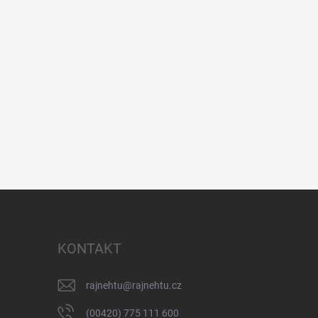
KONTAKT
rajnehtu
@
rajnehtu.cz
(00420) 775 111 600