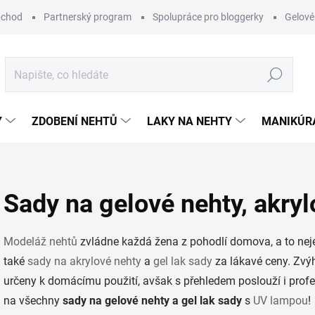
bchod
Partnerský program
Spolupráce pro bloggerky
Gelové
Hledat
Y
ZDOBENÍ NEHTŮ
LAKY NA NEHTY
MANIKÚRA
Sady na gelové nehty, akryl
Modeláž nehtů
zvládne každá žena z pohodlí domova, a to nej
také
sady na akrylové nehty
a
gel lak sady
za lákavé ceny. Zvý
určeny k domácímu použití, avšak s přehledem poslouží i pro
na všechny
sady na gelové nehty a gel lak sady
s
UV lampou
!