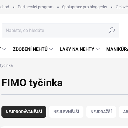
bchod
Partnerský program
Spolupráce pro bloggerky
Gelové
Hledat
Y
ZDOBENÍ NEHTŮ
LAKY NA NEHTY
MANIKÚRA
tyčinka
FIMO tyčinka
Ř
a
NEJPRODÁVANĚJŠÍ
NEJLEVNĚJŠÍ
NEJDRAŽŠÍ
A
z
e