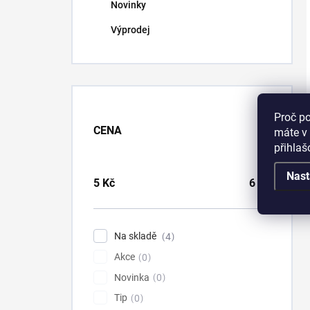
Novinky
Výprodej
Proč p
CENA
máte v 
přihla
Nast
5
Kč
6
Kč
Na skladě
4
Akce
0
Novinka
0
Tip
0