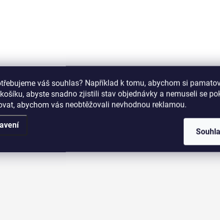
Do košíku
otřebujeme váš souhlas? Například k tomu, abychom si pamatova
O
košíku, abyste snadno zjistili stav objednávky a nemuseli se p
v
šovat, abychom vás neobtěžovali nevhodnou reklamou.
l
á
avení
d
Souhl
a
c
í
p
r
v
k
y
v
ý