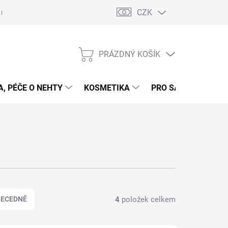
CZK
 nehty - postup
Gelové nehty - postup - šablony
Obchodní podmí
PRÁZDNÝ KOŠÍK
NÁKUPNÍ
KOŠÍK
, PÉČE O NEHTY
KOSMETIKA
PRO SALONY
P
4
položek celkem
BECEDNĚ