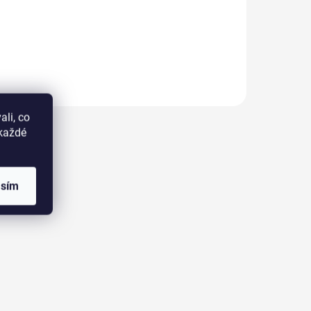
li, co
okaždé
asím