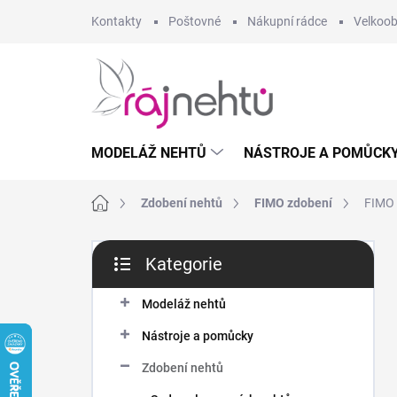
Přejít
Kontakty
Poštovné
Nákupní rádce
Velkoo
na
obsah
MODELÁŽ NEHTŮ
NÁSTROJE A POMŮCK
Domů
Zdobení nehtů
FIMO zdobení
FIMO 
P
Kategorie
o
Přeskočit
s
kategorie
t
Modeláž nehtů
r
Nástroje a pomůcky
a
n
Zdobení nehtů
n