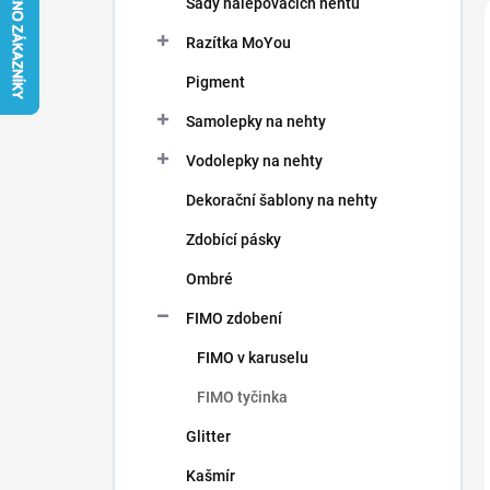
Sady nalepovacích nehtů
í
p
Razítka MoYou
a
n
Pigment
e
Samolepky na nehty
l
Vodolepky na nehty
Dekorační šablony na nehty
Zdobící pásky
Ombré
FIMO zdobení
FIMO v karuselu
FIMO tyčinka
Glitter
Kašmír