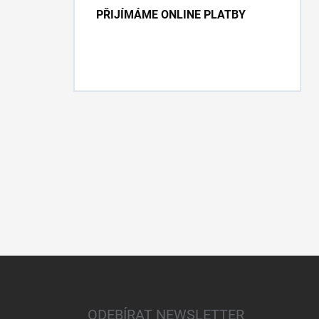
PŘIJÍMÁME ONLINE PLATBY
Z
á
p
a
ODEBÍRAT NEWSLETTER