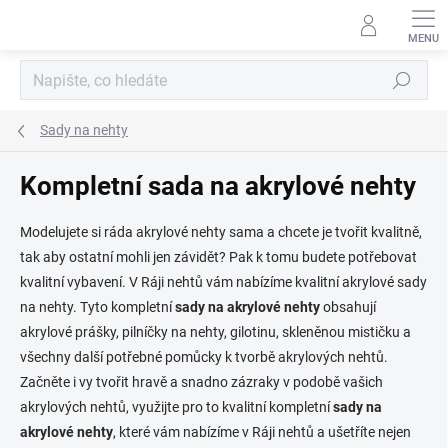
Přejít
na
obsah
Hledat
Sady na nehty
Kompletní sada na akrylové nehty
Modelujete si ráda akrylové nehty sama a chcete je tvořit kvalitně,
tak aby ostatní mohli jen závidět? Pak k tomu budete potřebovat
kvalitní vybavení. V Ráji nehtů vám nabízíme kvalitní akrylové sady
na nehty. Tyto kompletní
sady na akrylové nehty
obsahují
akrylové prášky, pilníčky na nehty, gilotinu, skleněnou mističku a
všechny další potřebné pomůcky k tvorbě akrylových nehtů.
Začněte i vy tvořit hravě a snadno zázraky v podobě vašich
akrylových nehtů, využijte pro to kvalitní kompletní
sady na
akrylové nehty
, které vám nabízíme v Ráji nehtů a ušetříte nejen