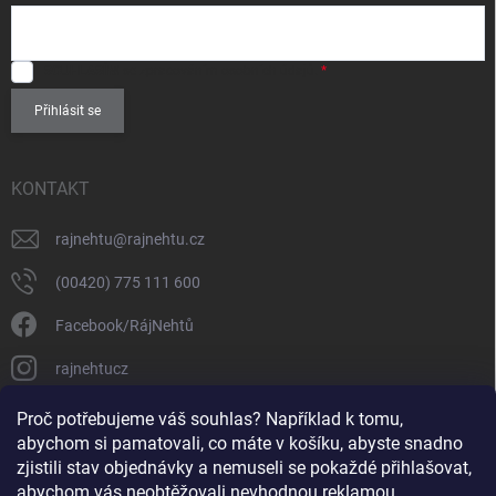
u
SOUHLASÍM
se zpracováním
osobních údajů
.
Přihlásit se
KONTAKT
rajnehtu
@
rajnehtu.cz
(00420) 775 111 600
Facebook/RájNehtů
rajnehtucz
https://www.youtube.com/@RajnehtuCzc
Proč potřebujeme váš souhlas? Například k tomu,
abychom si pamatovali, co máte v košíku, abyste snadno
zjistili stav objednávky a nemuseli se pokaždé přihlašovat,
abychom vás neobtěžovali nevhodnou reklamou.