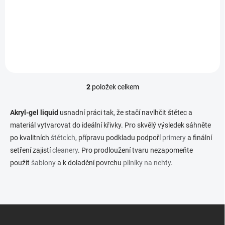
Akryl-gel Liquid je tekutina výhradně určená k modeláži nehtů pomocí
Akryl-gelů a Poly gelů. Slouží ke snadnému vyhlazení materiálu na
nehtu do požadovaného tvaru.
2
položek celkem
O
v
l
Akryl-gel liquid
usnadní práci tak, že stačí navlhčit štětec a
á
materiál vytvarovat do ideální křivky. Pro skvělý výsledek sáhněte
d
po kvalitních
štětcích
, přípravu podkladu podpoří
a
primery
a finální
c
setření zajistí
cleanery
. Pro prodloužení tvaru nezapomeňte
í
použít
šablony
a k doladění povrchu
pilníky na nehty
.
p
r
v
k
y
Z
v
á
ý