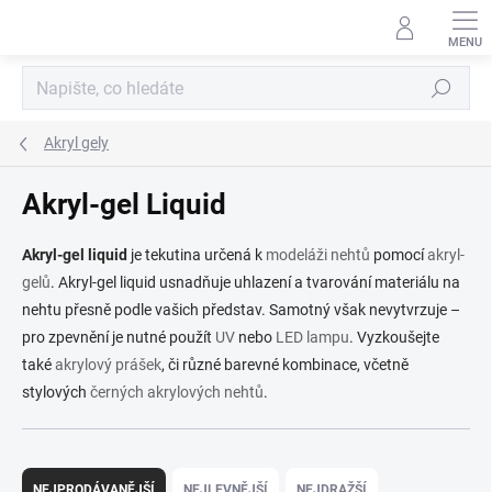
Přejít
na
obsah
Hledat
Akryl gely
Akryl-gel Liquid
Akryl-gel liquid
je tekutina určená k
modeláži nehtů
pomocí
akryl-
gelů
. Akryl-gel liquid usnadňuje uhlazení a tvarování materiálu na
nehtu přesně podle vašich představ. Samotný však nevytvrzuje –
pro zpevnění je nutné použít
UV
nebo
LED lampu
. Vyzkoušejte
také
akrylový prášek
, či různé barevné kombinace,
včetně
stylových
černých akrylových nehtů
.
Ř
a
NEJPRODÁVANĚJŠÍ
NEJLEVNĚJŠÍ
NEJDRAŽŠÍ