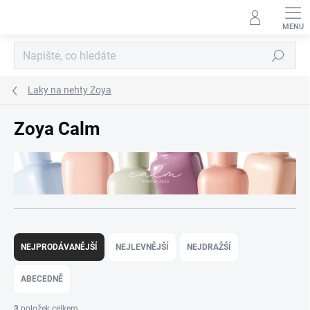
Přejít
na
obsah
Hledat
Laky na nehty Zoya
Zoya Calm
Ř
a
NEJPRODÁVANĚJŠÍ
NEJLEVNĚJŠÍ
NEJDRAŽŠÍ
z
e
ABECEDNĚ
n
í
3
položek celkem