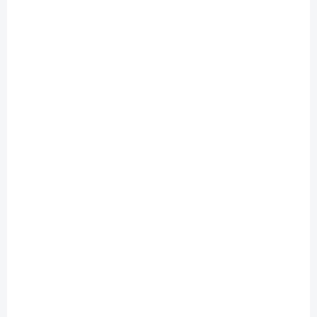
Z30013
SKLADEM
(2 KS)