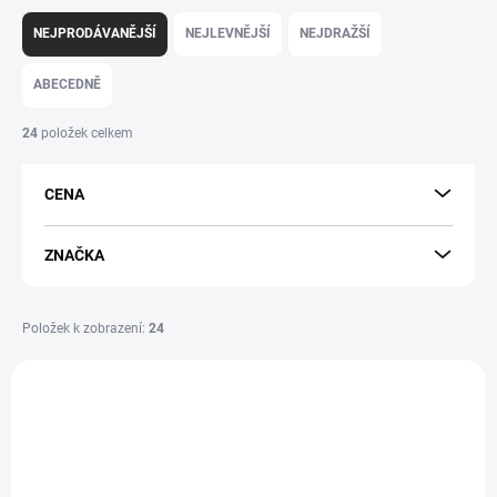
Ř
a
NEJPRODÁVANĚJŠÍ
NEJLEVNĚJŠÍ
NEJDRAŽŠÍ
z
e
ABECEDNĚ
n
í
24
položek celkem
p
r
CENA
o
d
u
ZNAČKA
k
t
ů
Položek k zobrazení:
24
V
ý
Z30004
p
i
s
p