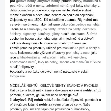
pro
gelové nehty
,
akrylové nehty
,
přírodní nehty
,
manikúru a
pedikúru
,
péči o nehty
,
zdobení nehtů
,
gel laky
,
shellaky
a
další pomůcky pro celkovou úpravu nehtů. Veškeré zboží
máme skladem a odesíláme během 24 hodin od objednání.
Objednávky nad 1500,- Kč odesíláme zdarma.
Ráj nehtů
má
ve svém sortimentu také nádherné
dekorační ozdoby na nehty
.
Jedná se o
samolepky na nehty
,
razítka na nehty
,
dekorační
šablony
,
pigmenty
,
kamínky
,
glittry
a další dekorace. S tímto
zdobením budou vaše nehty originální, jedinečné a dotvoří
celkový design vašich upravených nehtů. Rovněž se
zaměřujeme na produkty určené pro
manikúru a péči o nehty a
ruce
. Naleznete zde výživné přípravky
pro nehty
a
ruce
, jako
jsou
antibakteriální a hydratační mýdla
,
výživné oleje
,
zpevnovače nehtů
,
laky na nehty
,
Japonskou manikůru P.Shine
a další přípravky.
Fotografie a obrázky gelových nehtů naleznete v sekci
fotogalerie
.
MODELÁŽ NEHTŮ - GELOVÉ NEHTY SNADNO A RYCHLE!
Každá žena touží mít krásné a dokonale upravené
nehty
, ať už
přírodní, s lakem, gel lakem nebo nehty
gelové
či
akrylové
.
Ráj nehtů
nabízí celou řadu přípravků, pomůcek a
přístrojů pro
krásné nehty
za velmi příznivé ceny. Naše
produkty jsou určeny nejen pro profesionální manikérky,