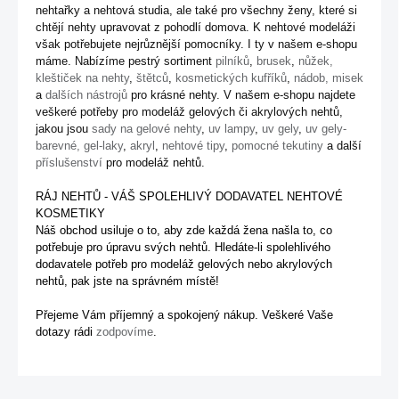
nehtařky a nehtová studia, ale také pro všechny ženy, které si
chtějí nehty upravovat z pohodlí domova.
K nehtové modeláži
však potřebujete nejrůznější pomocníky. I ty v našem e-shopu
máme. Nabízíme pestrý sortiment
pilníků
,
brusek
,
nůžek,
kleštiček na nehty
,
štětců
,
kosmetických kufříků
,
nádob, misek
a
dalších nástrojů
pro krásné nehty. V našem e-shopu najdete
veškeré potřeby pro modeláž gelových či akrylových nehtů,
jakou jsou
sady na gelové nehty
,
uv lampy
,
uv gely
,
uv gely-
barevné,
gel-laky
,
akryl
,
nehtové tipy
,
pomocné tekutiny
a další
příslušenství
pro modeláž nehtů.
RÁJ NEHTŮ - VÁŠ SPOLEHLIVÝ DODAVATEL NEHTOVÉ
KOSMETIKY
Náš obchod usiluje o to, aby zde každá žena našla to, co
potřebuje pro úpravu svých nehtů. Hledáte-li spolehlivého
dodavatele potřeb pro modeláž gelových nebo akrylových
nehtů, pak jste na správném místě!
Přejeme Vám příjemný a spokojený nákup. Veškeré Vaše
dotazy rádi
zodpovíme
.