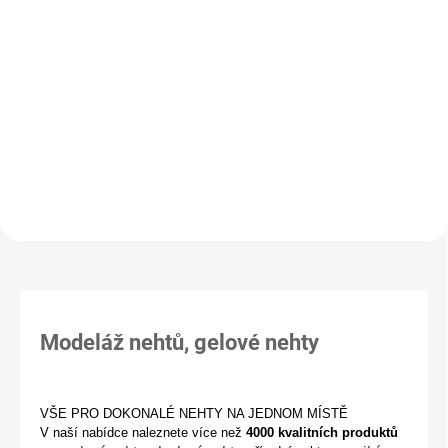
Do košíku
Přinášíme vám MANITIME,
jednorázové gelové nálepky, které
Rychleschnoucí lak na
vám vykouzlí dokonalou
nehty kombinuje 3 funkce v 1 -
manikúru během pár minut!
podkladový lak, barvu a
povrchový lak. Zasychá během
60 sekund!
Modeláž nehtů, gelové nehty
VŠE PRO DOKONALÉ NEHTY NA JEDNOM MÍSTĚ
V naší nabídce naleznete více než
4000 kvalitních produktů