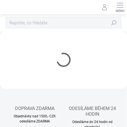
Přejít
na
obsah
Hledat
M
o
d
e
l
á
ž
n
e
DOPRAVA ZDARMA
ODESÍLÁME BĚHEM 24
h
HODIN
Objednávky nad 1500,- CZK
t
odesíláme ZDARMA
Odesíláme do 24 hodin od
objednání.