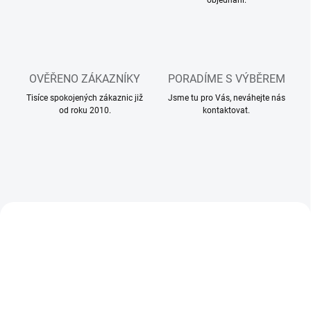
ů
,
g
e
OVĚŘENO ZÁKAZNÍKY
PORADÍME S VÝBĚREM
l
Tisíce spokojených zákaznic již
Jsme tu pro Vás, neváhejte nás
o
od roku 2010.
kontaktovat.
v
é
n
e
h
AKCE
AKCE
930039
930112
t
y