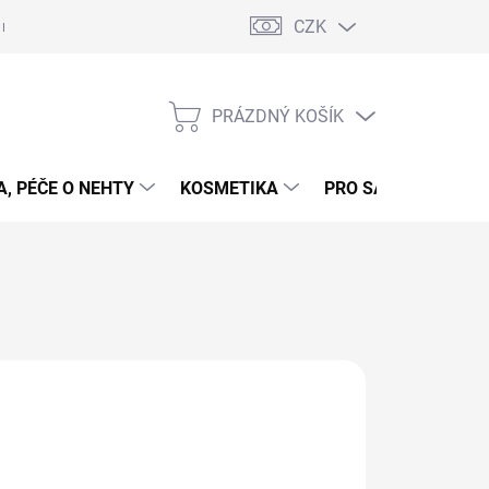
CZK
 nehty - postup
Gelové nehty - postup - šablony
Obchodní podmí
PRÁZDNÝ KOŠÍK
NÁKUPNÍ
KOŠÍK
, PÉČE O NEHTY
KOSMETIKA
PRO SALONY
P