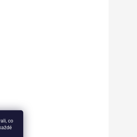
stič
0-20000 otáček, pro
é
nástavce průměr stopky
pomůcek
2.332-2.350 mm. Ovládací
y,
přepínač ozdoben kamínkem.
i brýlí,
štění se
y a
ího
450100
450301
SKLADEM U DODAVATELE
li, co
KLADEM
okaždé
Sada fréz Promed -
(>5 KS)
Personal Care set