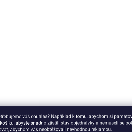
Promed Ultrazvukový či
UC-50 vyčistí povrchov
nečistoty nástrojů a 
na nehty jako jsou nůžk
exkavátory, pilníky,.. ale 
šperků, hodinek atd. Či
provádí jen pomocí vod
ultrazvukových vibrací
či přidáním dezinfekčn
450132
prostředku.
ZDARMA
otřebujeme váš souhlas? Například k tomu, abychom si pamatova
MOMENTÁLNĚ NEDOSTUPNÉ
S
košíku, abyste snadno zjistili stav objednávky a nemuseli se p
Bruska Promed
šovat, abychom vás neobtěžovali nevhodnou reklamou.