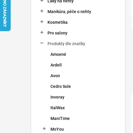
Laky na nehty
í
p
Manikúra, péče o nehty
a
n
Kosmetika
e
Pro salony
l
Produkty dle značky
Amoené
Ardell
Avon
Cedro Sole
Inveray
ItalWax
ManiTime
MoYou