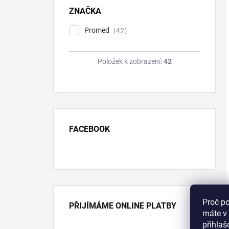
ZNAČKA
Promed
42
Položek k zobrazení:
42
FACEBOOK
Proč p
PŘIJÍMÁME ONLINE PLATBY
máte v 
přihla