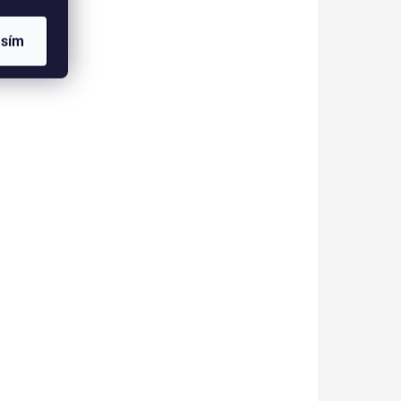
d 36W
1 090 Kč
asím
901 Kč bez DPH
Do košíku
Sada fréz Personal Care set
pro kompletní manikůru
přírodních nehtů.
 UV
velký
o se
ské
áte
 před
450361
450352
 pro
volbou.
..