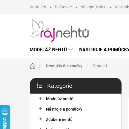
Přejít
Kontakty
Poštovné
Nákupní rádce
Velkoo
na
obsah
MODELÁŽ NEHTŮ
NÁSTROJE A POMŮCK
Domů
Produkty dle značky
Promed
P
Kategorie
o
Přeskočit
s
kategorie
t
Modeláž nehtů
r
Nástroje a pomůcky
a
n
Zdobení nehtů
n