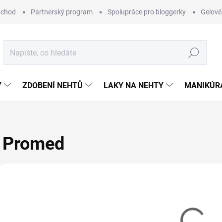
bchod
Partnerský program
Spolupráce pro bloggerky
Gelové
Hledat
Y
ZDOBENÍ NEHTŮ
LAKY NA NEHTY
MANIKÚRA
Promed
Vybráno pro vás