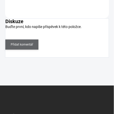
Do košíku
Diskuze
Buďte první, kdo napíše příspěvek k této položce.
Přidat komentář
Z
á
p
a
t