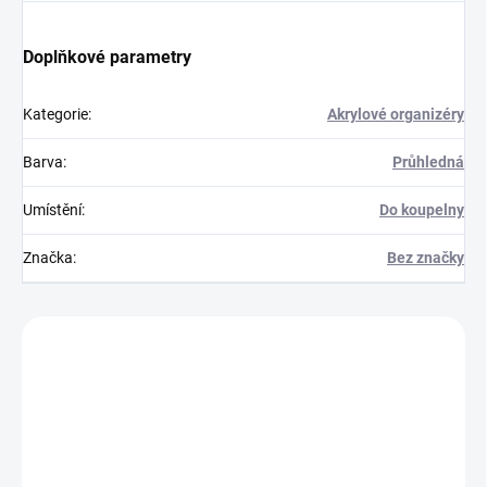
Doplňkové parametry
Kategorie
:
Akrylové organizéry
Barva
:
Průhledná
Umístění
:
Do koupelny
Značka
:
Bez značky
Zákazníci také nakoupili
720165