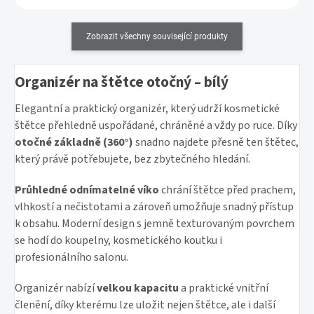
Zobrazit všechny související produkty
Organizér na štětce otočný – bílý
Elegantní a praktický organizér, který udrží kosmetické
štětce přehledně uspořádané, chráněné a vždy po ruce. Díky
otočné základně (360°)
snadno najdete přesně ten štětec,
který právě potřebujete, bez zbytečného hledání.
Průhledné odnímatelné víko
chrání štětce před prachem,
vlhkostí a nečistotami a zároveň umožňuje snadný přístup
k obsahu. Moderní design s jemně texturovaným povrchem
se hodí do koupelny, kosmetického koutku i
profesionálního salonu.
Organizér nabízí
velkou kapacitu
a praktické vnitřní
členění, díky kterému lze uložit nejen štětce, ale i další