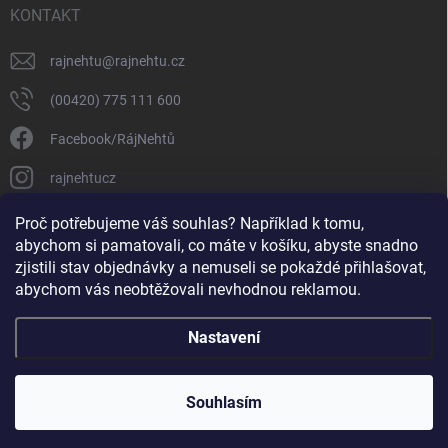
KONTAKT
rajnehtu
@
rajnehtu.cz
(00420) 775 111 600
Facebook/RájNehtů
rajnehtucz
https://www.youtube.com/@RajnehtuCzc
Proč potřebujeme váš souhlas? Například k tomu,
abychom si pamatovali, co máte v košíku, abyste snadno
zjistili stav objednávky a nemuseli se pokaždé přihlašovat,
abychom vás neobtěžovali nevhodnou reklamou.
Nastavení
Copyright 2026
Ráj nehtů
. Všechna práva vyhrazena.
Souhlasím
Vytvořil Shoptet