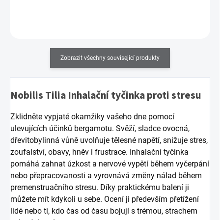
Do košíku
Zobrazit všechny související produkty
Nobilis Tilia Inhalační tyčinka proti stresu
Zklidněte vypjaté okamžiky vašeho dne pomocí
ulevujících účinků bergamotu. Svěží, sladce ovocná,
dřevitobylinná vůně uvolňuje tělesné napětí, snižuje stres,
zoufalství, obavy, hněv i frustrace. Inhalační tyčinka
pomáhá zahnat úzkost a nervové vypětí během vyčerpání
nebo přepracovanosti a vyrovnává změny nálad během
premenstruačního stresu. Díky praktickému balení ji
můžete mít kdykoli u sebe. Ocení ji především přetížení
lidé nebo ti, kdo čas od času bojují s trémou, strachem