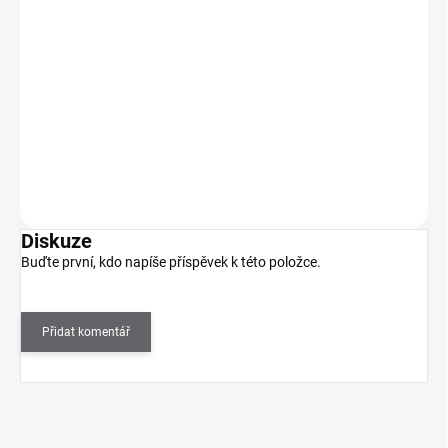
999 Kč
SKLADEM
(1 KS)
826 Kč bez DPH
Elegantní difuzér v černém provedení vykouzlí oázu klidu a
pohody v každém interiéru.
Do košíku
Diskuze
Buďte první, kdo napíše příspěvek k této položce.
Přidat komentář