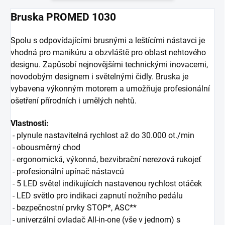
Bruska PROMED 1030
Spolu s odpovídajícími brusnými a leštícími nástavci je
vhodná pro manikúru a obzvláště pro oblast nehtového
designu. Zapůsobí nejnovějšími technickými inovacemi,
novodobým designem i světelnými čidly. Bruska je
vybavena výkonným motorem a umožňuje profesionální
ošetření přírodních i umělých nehtů.
Vlastnosti:
- plynule nastavitelná rychlost až do 30.000 ot./min
- obousměrný chod
- ergonomická, výkonná, bezvibrační nerezová rukojeť
- profesionální upínač nástavců
- 5 LED světel indikujících nastavenou rychlost otáček
- LED světlo pro indikaci zapnutí nožního pedálu
- bezpečnostní prvky STOP*, ASC**
- univerzální ovladač All-in-one (vše v jednom) s