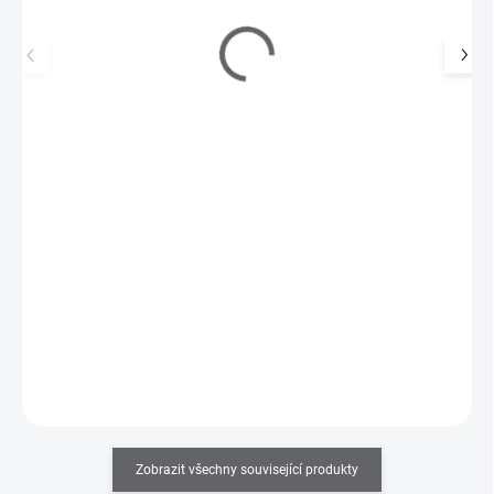
Bruska Promed 4030-SX2
28 950 Kč
SKLADEM U
DODAVATELE
23 926 Kč bez DPH
Profesionální přístroj s odsáváním opilovaného materiálu, 30000
ot./min., včetně 5ti náhradních filtrů…
Do košíku
Zobrazit všechny související produkty