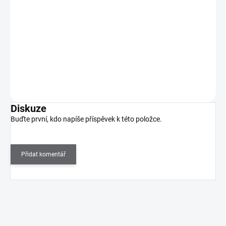
127 Kč
SKLADEM
(1 KS)
105 Kč bez DPH
Jednorázové pilníky na pedikérský kotouč PODODISC EXPERT S -
180 (50 ks)
Do košíku
Diskuze
Buďte první, kdo napíše příspěvek k této položce.
Přidat komentář