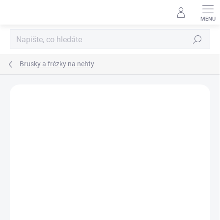
Přejít
na
obsah
Hledat
Brusky a frézky na nehty
35 hodnocení
Podrobnosti hodnocení
ZNAČKA:
PROMED
ZDARMA