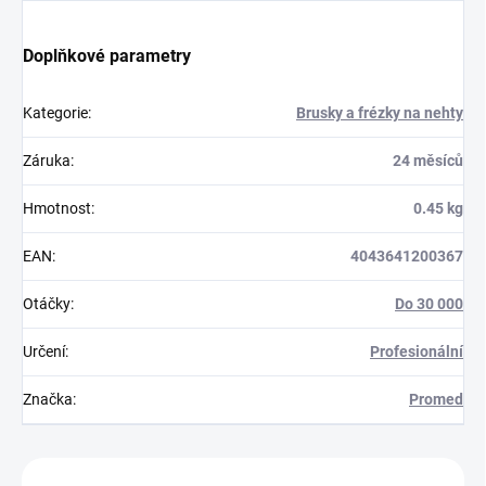
Doplňkové parametry
Kategorie
:
Brusky a frézky na nehty
Záruka
:
24 měsíců
Hmotnost
:
0.45 kg
EAN
:
4043641200367
Otáčky
:
Do 30 000
Určení
:
Profesionální
Značka
:
Promed