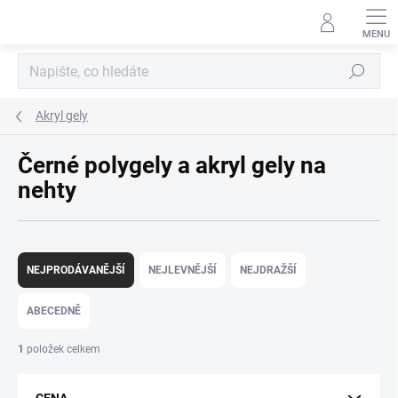
Přejít
na
obsah
Hledat
Akryl gely
Černé polygely a akryl gely na
nehty
Ř
a
NEJPRODÁVANĚJŠÍ
NEJLEVNĚJŠÍ
NEJDRAŽŠÍ
z
e
ABECEDNĚ
n
í
1
položek celkem
p
r