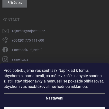
Přihlásit se
KONTAKT
rajnehtu
@
rajnehtu.cz
(00420) 775 111 600
Facebook/RájNehtů
rajnehtucz
https://www.youtube.com/@RajnehtuCzc
Proč potřebujeme váš souhlas? Například k tomu,
abychom si pamatovali, co máte v košíku, abyste snadno
zjistili stav objednávky a nemuseli se pokaždé přihlašovat,
abychom vás neobtěžovali nevhodnou reklamou.
Nastavení