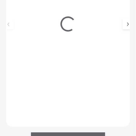
AVON Bezbarvá řasenka na řasy a obočí
159 Kč
99 Kč
SKLADEM
(1 KS)
82 Kč bez DPH
Multifunkční průsvitný gel pro zvýraznění a zafixování řas a obočí,
který musíte mít pro elegantní „nenalíčený"…
Do košíku