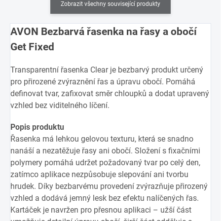
Zobrazit všechny související produkty
AVON Bezbarvá řasenka na řasy a obočí
Get Fixed
Transparentní řasenka Clear je bezbarvý produkt určený
pro přirozené zvýraznění řas a úpravu obočí. Pomáhá
definovat tvar, zafixovat směr chloupků a dodat upravený
vzhled bez viditelného líčení.
Popis produktu
Řasenka má lehkou gelovou texturu, která se snadno
nanáší a nezatěžuje řasy ani obočí. Složení s fixačními
polymery pomáhá udržet požadovaný tvar po celý den,
zatímco aplikace nezpůsobuje slepování ani tvorbu
hrudek. Díky bezbarvému provedení zvýrazňuje přirozený
vzhled a dodává jemný lesk bez efektu nalíčených řas.
Kartáček je navržen pro přesnou aplikaci – užší část