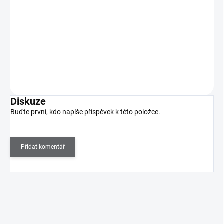
SKLADEM
(2 KS)
82 Kč bez DPH
Objevte rtěnku, která spojuje ultra sytou barvu, dokonalou
přesnost a luxusní péči!
Do košíku
Diskuze
Buďte první, kdo napíše příspěvek k této položce.
Přidat komentář