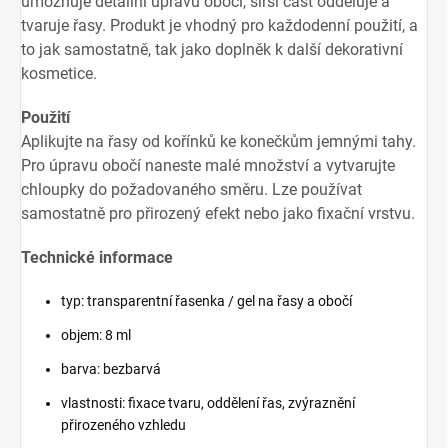
umožňuje detailní úpravu obočí, širší část odděluje a
tvaruje řasy. Produkt je vhodný pro každodenní použití, a
to jak samostatně, tak jako doplněk k další dekorativní
kosmetice.
Použití
Aplikujte na řasy od kořínků ke konečkům jemnými tahy.
Pro úpravu obočí naneste malé množství a vytvarujte
chloupky do požadovaného směru. Lze používat
samostatně pro přirozený efekt nebo jako fixační vrstvu.
Technické informace
typ: transparentní řasenka / gel na řasy a obočí
objem: 8 ml
barva: bezbarvá
vlastnosti: fixace tvaru, oddělení řas, zvýraznění
přirozeného vzhledu