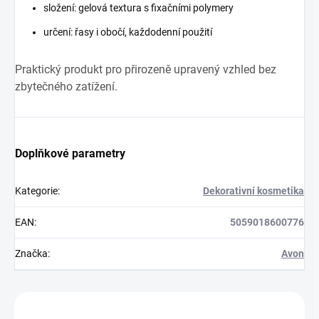
složení: gelová textura s fixačními polymery
určení: řasy i obočí, každodenní použití
Praktický produkt pro přirozeně upravený vzhled bez
zbytečného zatížení.
Doplňkové parametry
Kategorie
:
Dekorativní kosmetika
EAN
:
5059018600776
Značka
:
Avon
Zákazníci také nakoupili