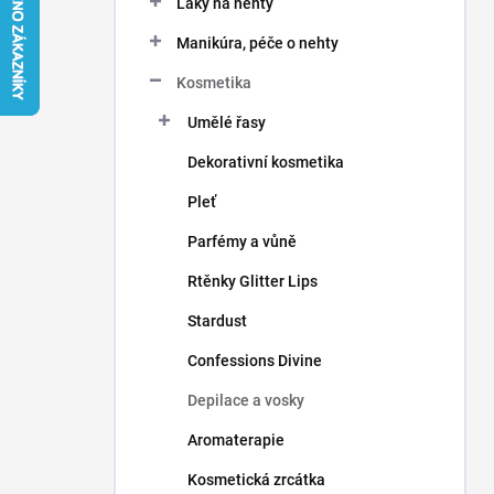
Laky na nehty
í
p
Manikúra, péče o nehty
a
n
Kosmetika
e
Umělé řasy
l
Dekorativní kosmetika
Pleť
Parfémy a vůně
Rtěnky Glitter Lips
Stardust
Confessions Divine
Depilace a vosky
Aromaterapie
Kosmetická zrcátka