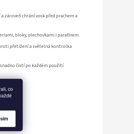
 a zároveň chrání vosk před prachem a
rlami, bloky, plechovkami i parafínem.
roti přetížení a světelná kontrolka
 snadno čistí po každém použití.
li, co
okaždé
asím