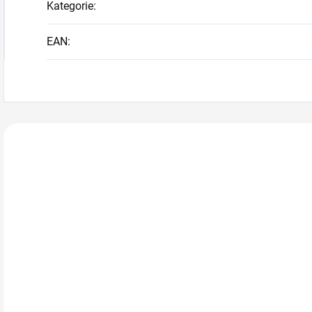
Kategorie
:
EAN
:
Zákazníci také n
AKCE
AKCE
AKC
930019
930603