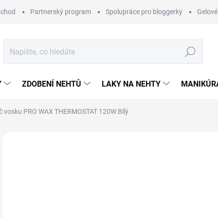
bchod
Partnerský program
Spolupráce pro bloggerky
Gelové
Hledat
Y
ZDOBENÍ NEHTŮ
LAKY NA NEHTY
MANIKÚRA
ač vosku PRO WAX THERMOSTAT 120W Bílý
9 hodnocení
Podrobnosti hodnocení
4
Měr
SK
cena
MŮŽ
DO: