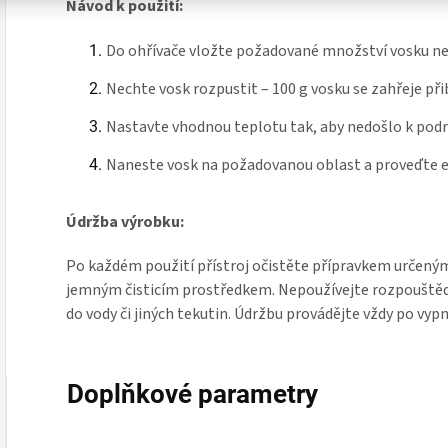
Návod k použití:
Do ohřívače vložte požadované množství vosku n
Nechte vosk rozpustit – 100 g vosku se zahřeje při
Nastavte vhodnou teplotu tak, aby nedošlo k podr
Naneste vosk na požadovanou oblast a proveďte ep
Údržba výrobku:
Po každém použití přístroj očistěte přípravkem určeným
jemným čisticím prostředkem. Nepoužívejte rozpouštědla
do vody či jiných tekutin. Údržbu provádějte vždy po vypn
Doplňkové parametry