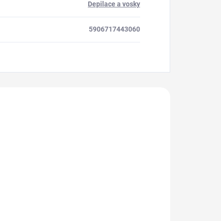
Depilace a vosky
5906717443060
akoupili
E
AKCE
AKCE
930604
930322