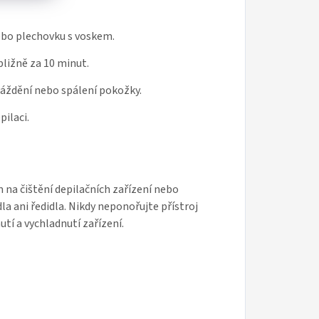
ebo plechovku s voskem.
bližně za 10 minut.
áždění nebo spálení pokožky.
ilaci.
 na čištění depilačních zařízení nebo
 ani ředidla. Nikdy neponořujte přístroj
utí a vychladnutí zařízení.