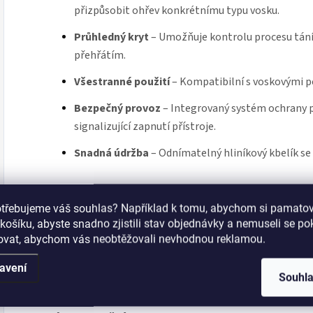
přizpůsobit ohřev konkrétnímu typu vosku.
Průhledný kryt
– Umožňuje kontrolu procesu tání
přehřátím.
Všestranné použití
– Kompatibilní s voskovými pe
Bezpečný provoz
– Integrovaný systém ochrany p
signalizující zapnutí přístroje.
Snadná údržba
– Odnímatelný hliníkový kbelík se
Technické parametry:
otřebujeme váš souhlas? Například k tomu, abychom si pamatova
Příkon: 120 W
košíku, abyste snadno zjistili stav objednávky a nemuseli se p
šovat, abychom vás neobtěžovali nevhodnou reklamou.
Kapacita: 400 ml
avení
Teplota: 25 - 135 °C
Souhl