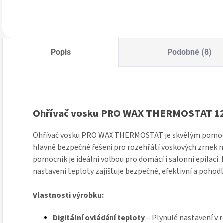
nebo depilačních
nebo depilačních
n
Do košíku
Do košíku
voskových zrnek.
voskových zrnek.
v
Popis
Podobné (8)
Ohřívač vosku PRO WAX THERMOSTAT 12
Ohřívač vosku PRO WAX THERMOSTAT je skvělým pomocn
hlavně bezpečné řešení pro rozehřátí voskových zrnek 
pomocník je ideální volbou pro domácí i salonní epilaci.
nastavení teploty zajišťuje bezpečné, efektivní a pohod
Vlastnosti výrobku:
Digitální ovládání teploty
– Plynulé nastavení v 