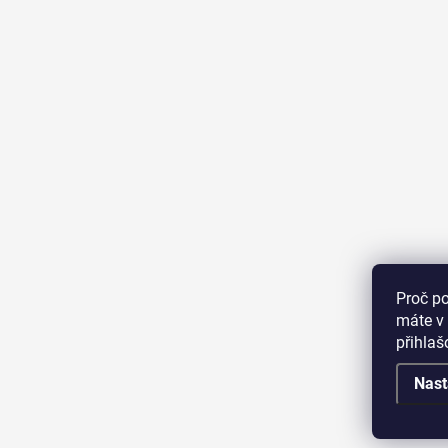
Proč p
máte v 
přihla
Nast