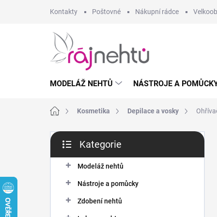
Přejít
Kontakty
Poštovné
Nákupní rádce
Velkoo
na
obsah
MODELÁŽ NEHTŮ
NÁSTROJE A POMŮCK
Domů
Kosmetika
Depilace a vosky
Ohřív
P
Kategorie
o
Přeskočit
s
kategorie
t
Modeláž nehtů
r
Nástroje a pomůcky
a
n
Zdobení nehtů
n