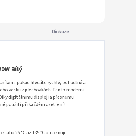
ebo depilačních
depilačním
Do košíku
Do košíku
oskových zrnek.
voskem.
Diskuze
0W Bílý
íkem, pokud hledáte rychlé, pohodlné a
nebo vosku v plechovkách. Tento moderní
 Díky digitálnímu displeji a přesnému
lné použití při každém ošetření!
rozsahu 25 °C až 135 °C umožňuje