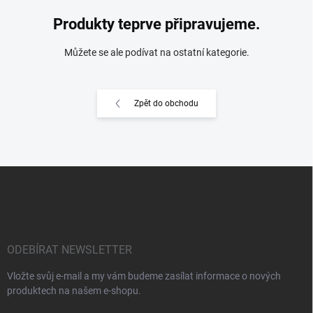
Produkty teprve připravujeme.
Můžete se ale podívat na ostatní kategorie.
Zpět do obchodu
Z
á
p
a
t
í
ODEBÍRAT NEWSLETTER
Vložte svůj e-mail a my vám budeme zasílat informace o nových
produktech na našem e-shopu.