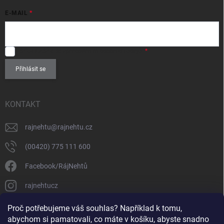
E-MAIL
SOUHLASÍM
se zpracováním
osobních údajů
.
Přihlásit se
KONTAKT
rajnehtu
@
rajnehtu.cz
(00420) 775 111 600
Facebook/RájNehtů
rajnehtucz
https://www.youtube.com/@RajnehtuCzc
Proč potřebujeme váš souhlas? Například k tomu,
abychom si pamatovali, co máte v košíku, abyste snadno