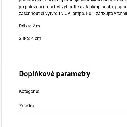
po přiložení na nehet vyhlaďte až k okraji nehtů, pří
zaschnout či vytvrdit v UV lampě. Folii zafixujte vrchn
Délka: 2 m
Šířka: 4 cm
Doplňkové parametry
Kategorie
:
Značka
: