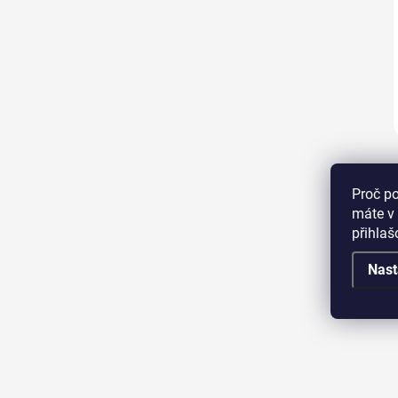
Proč p
máte v 
přihla
Nast