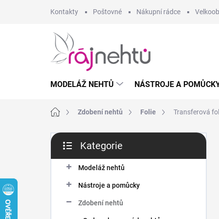
Přejít
Kontakty
Poštovné
Nákupní rádce
Velkoo
na
obsah
MODELÁŽ NEHTŮ
NÁSTROJE A POMŮCK
Domů
Zdobení nehtů
Folie
Transferová fol
P
Kategorie
o
Přeskočit
s
kategorie
t
Modeláž nehtů
r
Nástroje a pomůcky
a
n
Zdobení nehtů
n