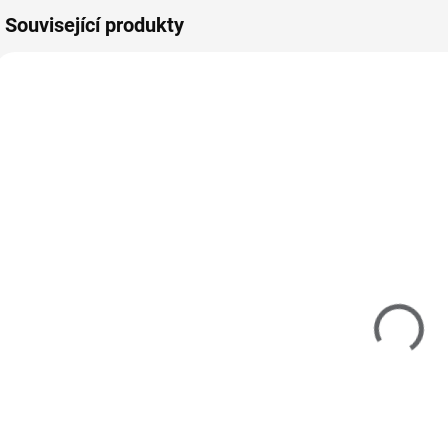
Související produkty
715902
153115
SKLADEM
MOMENTÁLNĚ
(>5 KS)
NEDOSTUPNÉ
Zdobící vločky
UV gel lak TOP
Z
- Foil Flakes
NoWipe Shiny
-
Silver
Clear 15ml
99 Kč
210 Kč
82 Kč bez DPH
174 Kč bez DPH
8
Do košíku
Detail
Zdobící vločky pro
Dokonalý lesklý
Z