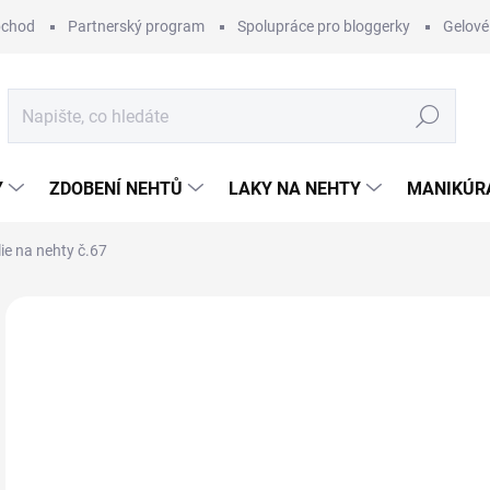
bchod
Partnerský program
Spolupráce pro bloggerky
Gelové
Hledat
Y
ZDOBENÍ NEHTŮ
LAKY NA NEHTY
MANIKÚRA
ie na nehty č.67
Neohodnoceno
Podrobnosti hodnocení
39
Měr
SK
cena
MŮŽ
DO: