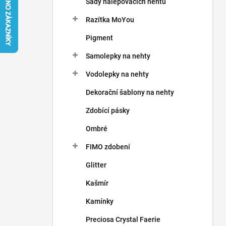
Sady nalepovacích nehtů
í
p
Razítka MoYou
a
n
Pigment
e
Samolepky na nehty
l
Vodolepky na nehty
Dekorační šablony na nehty
Zdobící pásky
Ombré
FIMO zdobení
Glitter
Kašmír
Kamínky
Preciosa Crystal Faerie