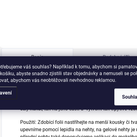
jedinečný metalický
vzhled nehtů s UV
j
efekt.
gel lakem TOP
e
NoWipe Shiny
Clear!
Popis
Podobné (8)
otřebujeme váš souhlas? Například k tomu, abychom si pamatova
košíku, abyste snadno zjistili stav objednávky a nemuseli se p
šovat, abychom vás neobtěžovali nevhodnou reklamou.
Transferová folie na nehty č.67
avení
Souhl
Transfer folie určená pro nail art. Dodá nehtu kovový-ho
celý nehet, tak na jeho části a vytvořit tak třpytivé vzor
Použití: Zdobící folii nastříhejte na menší kousky či tva
upevníme pomocí lepidla na nehty, na gelové nehty je 
přírodní nehty také doporučujeme aplikaci do mokrého 