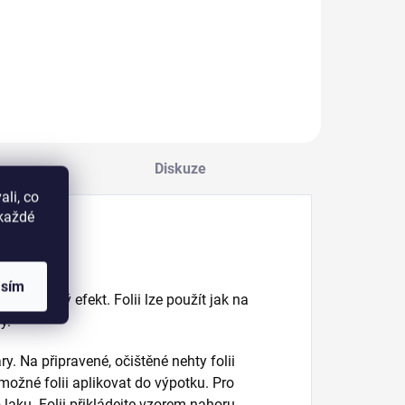
dezinfekci,
edinečný metalický
odmaštění nehtů a
fekt.
ke zlepšení
přilnavosti mezi
přírodním nehtem a
UV gelem nebo
akrylem.
Diskuze
li, co
okaždé
asím
lografický efekt. Folii lze použít jak na
y.
ry. Na připravené, očištěné nehty folii
možné folii aplikovat do výpotku. Pro
laku. Folii přikládejte vzorem nahoru,