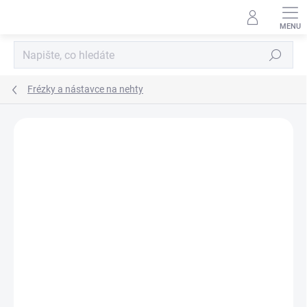
Přejít
na
obsah
Hledat
Frézky a nástavce na nehty
Neohodnoceno
Podrobnosti hodnocení