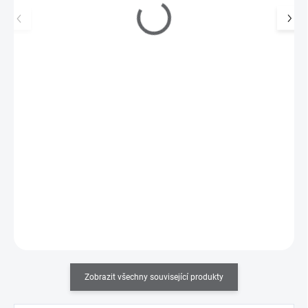
Keramická fréza - válec hrubý (zelený)
255 Kč
SKLADEM
(1 KS)
211 Kč bez DPH
Keramická fréza - válec hrubý pasuje téměř do všech brusek na
trhu. Ideální pro odstranění gelového,…
Do košíku
Zobrazit všechny související produkty