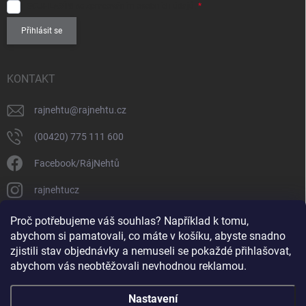
SOUHLASÍM
se zpracováním
osobních údajů
.
Přihlásit se
KONTAKT
rajnehtu
@
rajnehtu.cz
(00420) 775 111 600
Facebook/RájNehtů
rajnehtucz
https://www.youtube.com/@RajnehtuCzc
Proč potřebujeme váš souhlas? Například k tomu,
abychom si pamatovali, co máte v košíku, abyste snadno
zjistili stav objednávky a nemuseli se pokaždé přihlašovat,
abychom vás neobtěžovali nevhodnou reklamou.
Nastavení