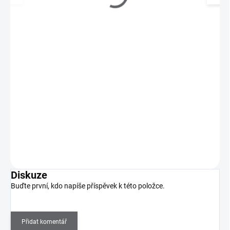
Keramická fréza - špička střední (modrá)
159 Kč
SKLADEM
(>5 KS)
131 Kč bez DPH
Keramická fréza - špička pasuje téměř do všech brusek na trhu.
Ideální pro přesné ošetření kůžičky nehtů.…
Do košíku
Diskuze
Buďte první, kdo napíše příspěvek k této položce.
Přidat komentář