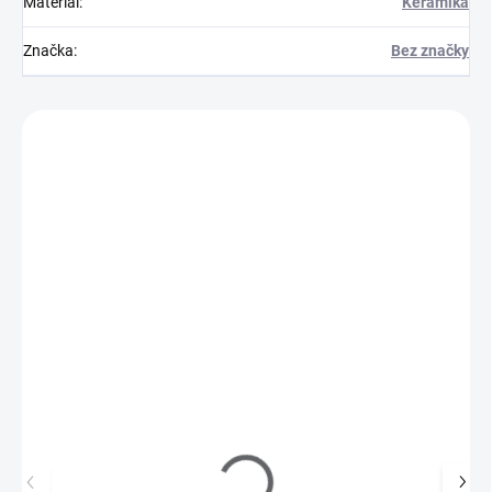
Materiál
:
Keramika
Značka
:
Bez značky
Zákazníci také nakoupili
460069