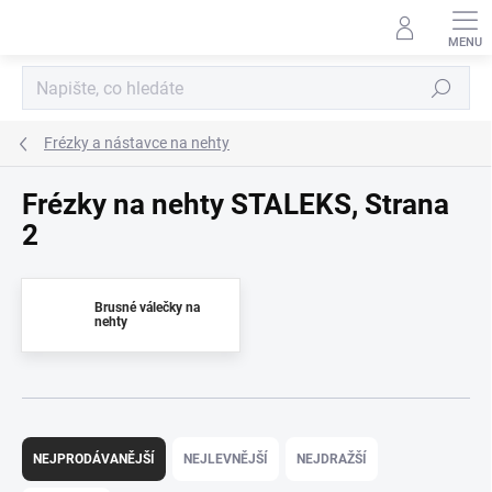
Přejít
na
obsah
Hledat
Frézky a nástavce na nehty
Frézky na nehty STALEKS
, Strana
2
Brusné válečky na
nehty
Ř
a
NEJPRODÁVANĚJŠÍ
NEJLEVNĚJŠÍ
NEJDRAŽŠÍ
z