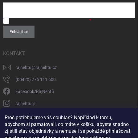
SOUHLASÍM
se zpracováním
osobních údajů
.
Přihlásit se
KONTAKT
rajnehtu
@
rajnehtu.cz
(00420) 775 111 600
Facebook/RájNehtů
rajnehtucz
https://www.youtube.com/@RajnehtuCzc
Proč potřebujeme váš souhlas? Například k tomu,
abychom si pamatovali, co máte v košíku, abyste snadno
zjistili stav objednávky a nemuseli se pokaždé přihlašovat,
abychom vás neobtěžovali nevhodnou reklamou.