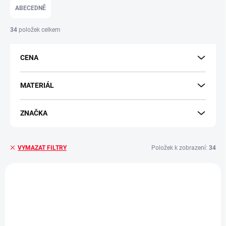
e
ABECEDNĚ
n
í
34
položek celkem
p
r
CENA
o
d
u
MATERIÁL
k
t
ZNAČKA
ů
Položek k zobrazení:
34
VYMAZAT FILTRY
V
ý
S5P015
p
i
s
p