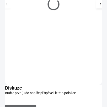
Barevný UV gel MULTI GLITTER 5 ml - Pink
119 Kč
SKLADEM
(>5 KS)
98 Kč bez DPH
Barevný UV gel MULTI GLITTER s různobarevnými třpytivými
částicemi pro fascinující design nehtů.
Do košíku
Diskuze
Buďte první, kdo napíše příspěvek k této položce.