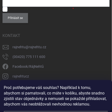
SOUHLASÍM
se zpracováním
osobních údajů
.
Přihlásit se
KONTAKT
rajnehtu
@
rajnehtu.cz
(00420) 775 111 600
Facebook/RájNehtů
rajnehtucz
https://www.youtube.com/@RajnehtuCzc
Proč potřebujeme váš souhlas? Například k tomu,
abychom si pamatovali, co máte v košíku, abyste snadno
zjistili stav objednávky a nemuseli se pokaždé přihlašovat,
abychom vás neobtěžovali nevhodnou reklamou.