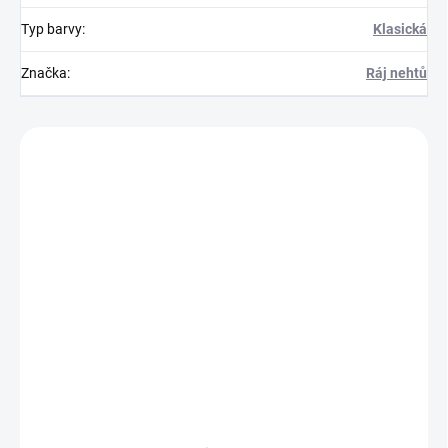
Typ barvy
:
Klasická
Značka
:
Ráj nehtů
Zákazníci také nakoupili
251022