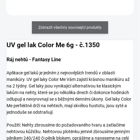
Do košíku
Zobrazit všechny související produkty
UV gel lak Color Me 6g - č.1350
Ráj nehtů - Fantasy Line
Aplikace gel laků je jedním z nejnovějších trendů v oblasti
manikúry. UV gel laky Color Me Vám zajistí krásnou manikúru až
na 2 týdny. Gel laky jsou vynikající alternativou ke klasickým
lakům na nehty, které se po několika dnech či dokonce hodinách
odlupují a nevyrovnají se s běžnými denními úkony. Gel laky Color
Me perfektně drží na nehtech, mají skvělou hustotu, jsou syté a
jednoduše se odstraňují.
Použití: Nehty zbrousíme do požadovaného tvaru a zatlačíme
nehtovou kůžičku. Nehtovou ploténku jemně zbrousíme jemným
pilníkem 240/240 či pilník blokem, oprášíme a naneseme na celý