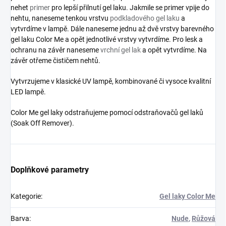
nehet
primer
pro lepší přilnutí gel laku. Jakmile se primer vpije do
nehtu, naneseme tenkou vrstvu
podkladového gel laku
a
vytvrdíme v lampě. Dále naneseme jednu až dvě vrstvy barevného
gel laku Color Me a opět jednotlivé vrstvy vytvrdíme. Pro lesk a
ochranu na závěr naneseme
vrchní gel lak
a opět vytvrdíme. Na
závěr otřeme čističem nehtů.
Vytvrzujeme v klasické UV lampě, kombinované či vysoce kvalitní
LED lampě.
Color Me gel laky odstraňujeme pomocí odstraňovačů gel laků
(Soak Off Remover).
Doplňkové parametry
Kategorie
:
Gel laky Color Me
Barva
:
Nude
,
Růžová