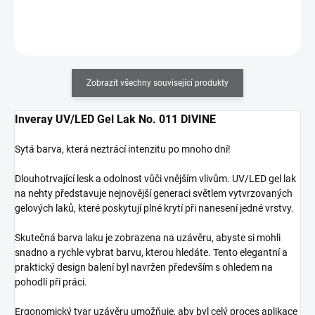
Do košíku
Zobrazit všechny související produkty
Inveray UV/LED Gel Lak No. 011 DIVINE
Sytá barva, která neztrácí intenzitu po mnoho dní!
Dlouhotrvající lesk a odolnost vůči vnějším vlivům. UV/LED gel lak
na nehty představuje nejnovější generaci světlem vytvrzovaných
gelových laků, které poskytují plné krytí při nanesení jedné vrstvy.
Skutečná barva laku je zobrazena na uzávěru, abyste si mohli
snadno a rychle vybrat barvu, kterou hledáte. Tento elegantní a
praktický design balení byl navržen především s ohledem na
pohodlí při práci.
Ergonomický tvar uzávěru umožňuje, aby byl celý proces aplikace