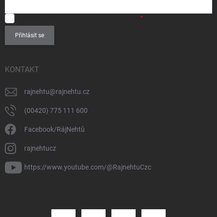
SOUHLASÍM
se zpracováním
osobních údajů
.
Přihlásit se
KONTAKT
rajnehtu
@
rajnehtu.cz
(00420) 775 111 600
Facebook/RájNehtů
rajnehtucz
https://www.youtube.com/@RajnehtuCzc