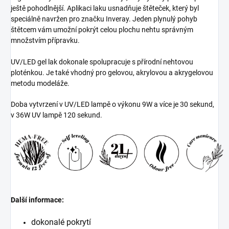
ještě pohodlnější. Aplikaci laku usnadňuje štěteček, který byl
speciálně navržen pro značku Inveray. Jeden plynulý pohyb
štětcem vám umožní pokrýt celou plochu nehtu správným
množstvím přípravku.
UV/LED gel lak dokonale spolupracuje s přírodní nehtovou
ploténkou. Je také vhodný pro gelovou, akrylovou a akrygelovou
metodu modeláže.
Doba vytvrzení v UV/LED lampě o výkonu 9W a více je 30 sekund,
v 36W UV lampě 120 sekund.
Další informace:
dokonalé pokrytí