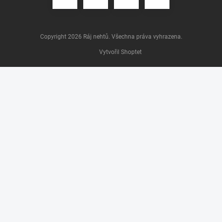
Copyright 2026
Ráj nehtů
. Všechna práva vyhrazena.
Vytvořil Shoptet