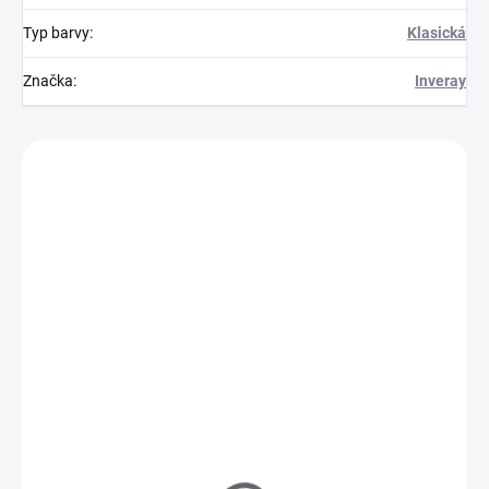
Typ barvy
:
Klasická
Značka
:
Inveray
Zákazníci také nakoupili
INV037