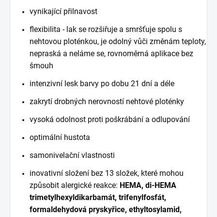
vynikající přilnavost
flexibilita - lak se rozšiřuje a smršťuje spolu s
nehtovou ploténkou, je odolný vůči změnám teploty,
nepraská a neláme se, rovnoměrná aplikace bez
šmouh
intenzivní lesk barvy po dobu 21 dní a déle
zakrytí drobných nerovností nehtové ploténky
vysoká odolnost proti poškrábání a odlupování
optimální hustota
samonivelační vlastnosti
inovativní složení bez 13 složek, které mohou
způsobit alergické reakce:
HEMA, di-HEMA
trimetylhexyldikarbamát, trifenylfosfát,
formaldehydová pryskyřice, ethyltosylamid,