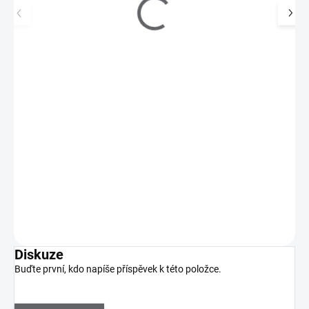
Inveray UV/LED Gel Lak No. 037 INNOSENCE
330 Kč
SKLADEM
(4 KS)
273 Kč bez DPH
UV/LED gel laky kryjí v jedné vrstvě, zajišťují dlouhotrvající lesk,
jsou veganské, antialergenní a bez…
Do košíku
Diskuze
Buďte první, kdo napíše příspěvek k této položce.