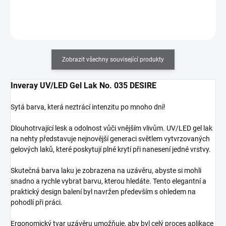
Do košíku
Zobrazit všechny související produkty
Inveray UV/LED Gel Lak No. 035 DESIRE
Sytá barva, která neztrácí intenzitu po mnoho dní!
Dlouhotrvající lesk a odolnost vůči vnějším vlivům. UV/LED gel lak
na nehty představuje nejnovější generaci světlem vytvrzovaných
gelových laků, které poskytují plné krytí při nanesení jedné vrstvy.
Skutečná barva laku je zobrazena na uzávěru, abyste si mohli
snadno a rychle vybrat barvu, kterou hledáte. Tento elegantní a
praktický design balení byl navržen především s ohledem na
pohodlí při práci.
Ergonomický tvar uzávěru umožňuje, aby byl celý proces aplikace