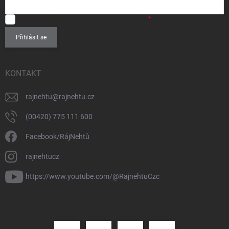
SOUHLASÍM
se zpracováním
osobních údajů
.
Přihlásit se
KONTAKT
rajnehtu
@
rajnehtu.cz
(00420) 775 111 600
Facebook/RájNehtů
rajnehtucz
https://www.youtube.com/@RajnehtuCzc