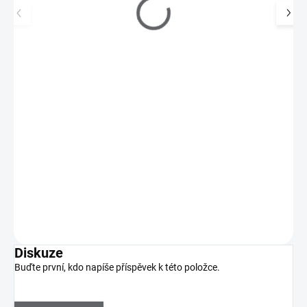
Zoya NM Gelie-Cure Travel LED Light USB
600 Kč
SKLADEM
(>5 KS)
496 Kč bez DPH
Lehká, skladná a praktická cestovní LED lampa Zoya NM Gelie-
Cure
Do košíku
Diskuze
Buďte první, kdo napíše příspěvek k této položce.