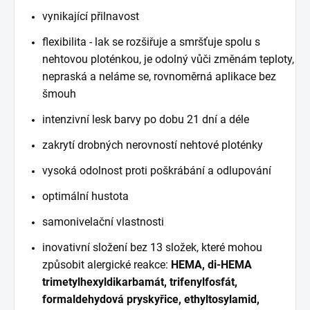
vynikající přilnavost
flexibilita - lak se rozšiřuje a smršťuje spolu s
nehtovou ploténkou, je odolný vůči změnám teploty,
nepraská a neláme se, rovnoměrná aplikace bez
šmouh
intenzivní lesk barvy po dobu 21 dní a déle
zakrytí drobných nerovností nehtové ploténky
vysoká odolnost proti poškrábání a odlupování
optimální hustota
samonivelační vlastnosti
inovativní složení bez 13 složek, které mohou
způsobit alergické reakce:
HEMA, di-HEMA
trimetylhexyldikarbamát, trifenylfosfát,
formaldehydová pryskyřice, ethyltosylamid,