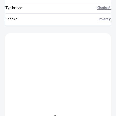
Typ barvy
:
Klasická
Značka
:
Inveray
Zákazníci také nakoupili
Z31050