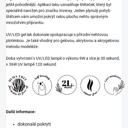
ještě pohodlnější. Aplikaci laku usnadňuje štěteček, který byl
speciálně navržen pro značku Inveray. Jeden plynulý pohyb
štětcem vám umožní pokrýt celou plochu nehtu správným
množstvím přípravku.
UV/LED gel lak dokonale spolupracuje s přírodní nehtovou
ploténkou. Je také vhodný pro gelovou, akrylovou a akrygelovou
metodu modeláže.
Doba vytvrzení v UV/LED lampě o výkonu 9W a více je 30 sekund,
v 36W UV lampě 120 sekund.
Další informace:
dokonalé pokrytí