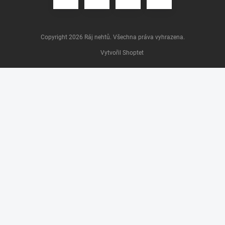
Copyright 2026
Ráj nehtů
. Všechna práva vyhrazena.
Vytvořil Shoptet