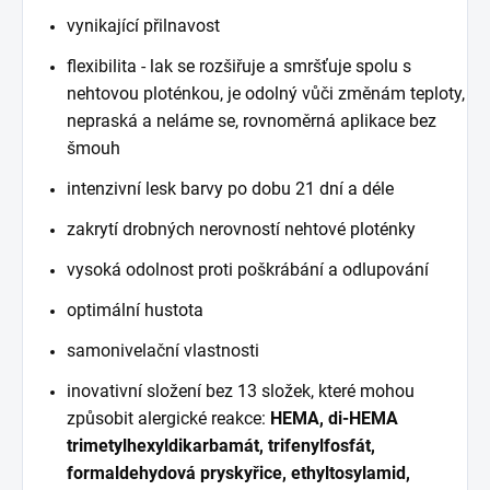
vynikající přilnavost
flexibilita - lak se rozšiřuje a smršťuje spolu s
nehtovou ploténkou, je odolný vůči změnám teploty,
nepraská a neláme se, rovnoměrná aplikace bez
šmouh
intenzivní lesk barvy po dobu 21 dní a déle
zakrytí drobných nerovností nehtové ploténky
vysoká odolnost proti poškrábání a odlupování
optimální hustota
samonivelační vlastnosti
inovativní složení bez 13 složek, které mohou
způsobit alergické reakce:
HEMA, di-HEMA
trimetylhexyldikarbamát, trifenylfosfát,
formaldehydová pryskyřice, ethyltosylamid,