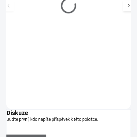
UV gel lak Shellac Me 12ml - Base Top Coat
290 Kč
SKLADEM
(>5 KS)
240 Kč bez DPH
Shellac Me obsahuje přírodní šelak, který zajistí přirozenou
pružnost a dlouhotrvající lesk. Gel laky…
Do košíku
Diskuze
Buďte první, kdo napíše příspěvek k této položce.