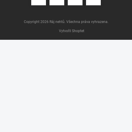
Copyright 2026
Ráj nehtů
. Všechna práva vyhrazena.
Vytvořil Shoptet