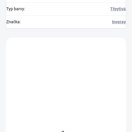
Typ barvy
:
Třpytivá
Značka
:
Inveray
Zákazníci také nakoupili
150000