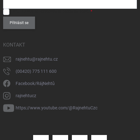
SOUHLASÍM
se zpracováním
osobních údajů
.
Přihlásit se
KONTAKT
rajnehtu
@
rajnehtu.cz
(00420) 775 111 600
Facebook/RájNehtů
rajnehtucz
https://www.youtube.com/@RajnehtuCzc