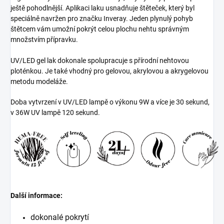
ještě pohodlnější. Aplikaci laku usnadňuje štěteček, který byl
speciálně navržen pro značku Inveray. Jeden plynulý pohyb
štětcem vám umožní pokrýt celou plochu nehtu správným
množstvím přípravku.
UV/LED gel lak dokonale spolupracuje s přírodní nehtovou
ploténkou. Je také vhodný pro gelovou, akrylovou a akrygelovou
metodu modeláže.
Doba vytvrzení v UV/LED lampě o výkonu 9W a více je 30 sekund,
v 36W UV lampě 120 sekund.
Další informace:
dokonalé pokrytí