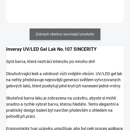
Do košíku
Zobrazit všechny související produkty
Inveray UV/LED Gel Lak No.107 SINCERITY
Sytá barva, která neztrácí intenzitu po mnoho dní!
Dlouhotrvající lesk a odolnost vůči vnějším vlivům. UV/LED gel lak
na nehty představuje nejnovější generaci světlem vytvrzovaných
gelových laků, které poskytují plné krytí při nanesení jedné vrstvy.
Skutečná barva laku je zobrazena na uzávěru, abyste si mohli
snadno a rychle vybrat barvu, kterou hledáte. Tento elegantní a
praktický design balení byl navržen především s ohledem na
pohodlí při práci.
Ergonomický tvar uzávěru umožňuje, aby byl celý proces aplikace