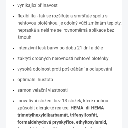
vynikající přilnavost
flexibilita - lak se rozšiřuje a smršťuje spolu s
nehtovou ploténkou, je odolný vůči změnám teploty,
nepraská a neláme se, rovnoměrná aplikace bez
šmouh
intenzivní lesk barvy po dobu 21 dní a déle
zakrytí drobných nerovností nehtové ploténky
vysoká odolnost proti poškrábání a odlupování
optimální hustota
samonivelační vlastnosti
inovativní složení bez 13 složek, které mohou
způsobit alergické reakce:
HEMA, di-HEMA
trimetylhexyldikarbamát, trifenylfosfát,
formaldehydová pryskyřice, ethyltosylamid,