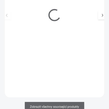
Inveray UV/LED Gel Lak No. 080 UNITY
330 Kč
SKLADEM
(4 KS)
273 Kč bez DPH
UV/LED gel laky kryjí v jedné vrstvě, zajišťují dlouhotrvající lesk,
jsou veganské, antialergenní a bez…
Do košíku
Zobrazit všechny související produkty