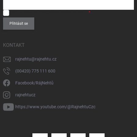
SOUHLASÍM
se zpracováním
osobních údajů
.
Přihlásit se
KONTAKT
rajnehtu
@
rajnehtu.cz
(00420) 775 111 600
Facebook/RájNehtů
rajnehtucz
https://www.youtube.com/@RajnehtuCzc