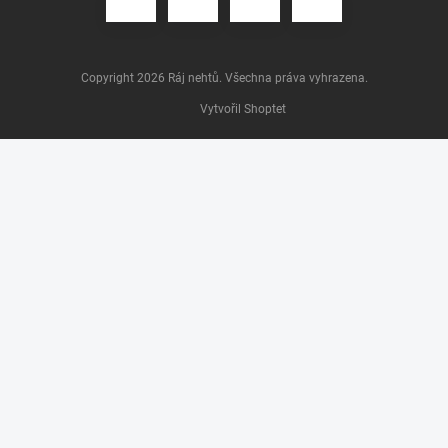
Copyright 2026
Ráj nehtů
. Všechna práva vyhrazena.
Vytvořil Shoptet