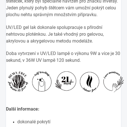
štěteček, který byl speciálně navržen pro značku Inveray.
Jeden plynulý pohyb štětcem vám umožní pokrýt celou
plochu nehtu správným množstvím přípravku.
UV/LED gel lak dokonale spolupracuje s přírodní
nehtovou ploténkou. Je také vhodný pro gelovou,
akrylovou a akrygelovou metodu modeláže.
Doba vytvrzení v UV/LED lampě o výkonu 9W a více je 30
sekund, v 36W UV lampě 120 sekund.
Další informace:
dokonalé pokrytí