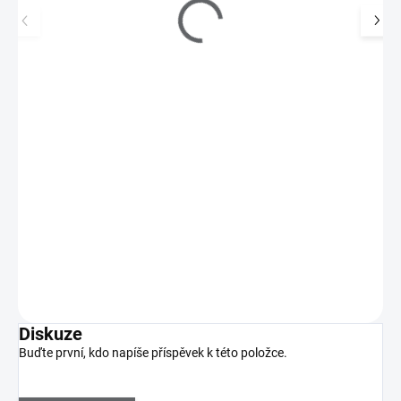
Inveray UV/LED Base Coat Natural Vibes VICARA
380 Kč
SKLADEM
(>5 KS)
314 Kč bez DPH
Pružná hybridní podkladová báze Natural Vibes
VICARA. Antialergenní, veganské a šetrné složení bez 13…
Do košíku
Diskuze
Buďte první, kdo napíše příspěvek k této položce.