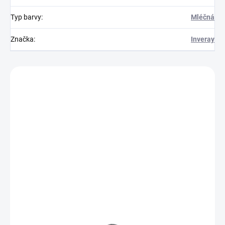
Typ barvy
:
Mléčná
Značka
:
Inveray
Zákazníci také nakoupili
IN2011