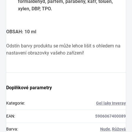
formaldehyd, parfém, parabeny, kafr, toluen,
xylen, DBP, TPO.
OBSAH: 10 ml
Odstín barvy produktu se může lehce lišit s ohledem na
nastavení obrazovky vašeho zařízení!
Doplňkové parametry
Kategorie
:
Gel laky Inveray
EAN
:
5906067400089
Barva
:
Nude
,
Růžová