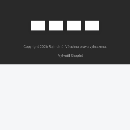
Copyright 2026
Ráj nehtů
. Všechna práva vyhrazena.
Vytvořil Shoptet