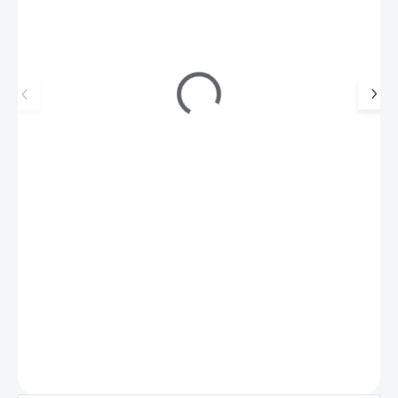
UV gel lak Shellac Me 12ml - Base Top Coat
290 Kč
SKLADEM
(>5 KS)
240 Kč bez DPH
Shellac Me obsahuje přírodní šelak, který zajistí přirozenou
pružnost a dlouhotrvající lesk. Gel laky…
Do košíku