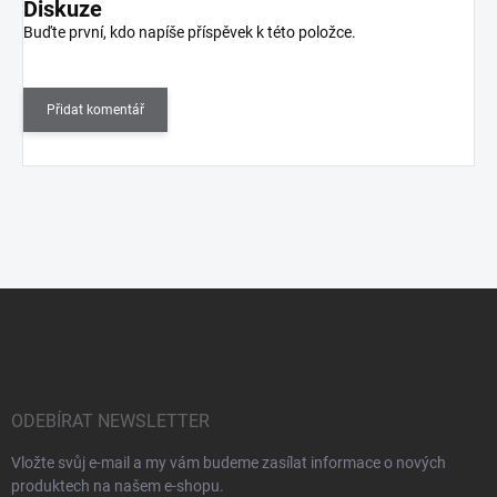
Diskuze
Buďte první, kdo napíše příspěvek k této položce.
Přidat komentář
Z
á
p
a
t
í
ODEBÍRAT NEWSLETTER
Vložte svůj e-mail a my vám budeme zasílat informace o nových
produktech na našem e-shopu.