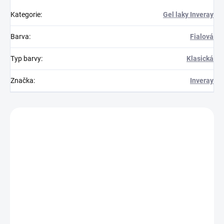
Kategorie
:
Gel laky Inveray
Barva
:
Fialová
Typ barvy
:
Klasická
Značka
:
Inveray
Zákazníci také nakoupili
150000