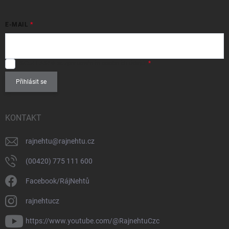
E-MAIL
SOUHLASÍM
se zpracováním
osobních údajů
.
Přihlásit se
KONTAKT
rajnehtu
@
rajnehtu.cz
(00420) 775 111 600
Facebook/RájNehtů
rajnehtucz
https://www.youtube.com/@RajnehtuCzc