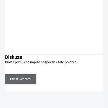
109 Kč
SKLADEM
(1 KS)
90 Kč bez DPH
S pomocí Spider gelu můžete rychle a snadno vytvořit tenké a
rovné čáry.
Do košíku
Diskuze
Buďte první, kdo napíše příspěvek k této položce.
Přidat komentář