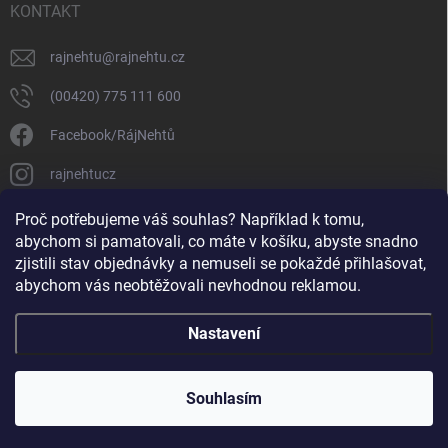
KONTAKT
rajnehtu
@
rajnehtu.cz
(00420) 775 111 600
Facebook/RájNehtů
rajnehtucz
https://www.youtube.com/@RajnehtuCzc
Proč potřebujeme váš souhlas? Například k tomu,
abychom si pamatovali, co máte v košíku, abyste snadno
zjistili stav objednávky a nemuseli se pokaždé přihlašovat,
abychom vás neobtěžovali nevhodnou reklamou.
Nastavení
Copyright 2026
Ráj nehtů
. Všechna práva vyhrazena.
Souhlasím
Vytvořil Shoptet