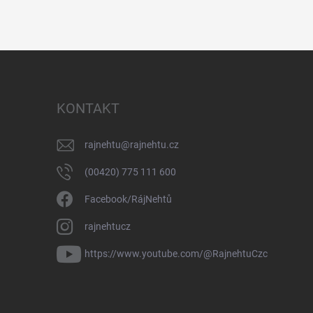
KONTAKT
rajnehtu
@
rajnehtu.cz
(00420) 775 111 600
Facebook/RájNehtů
rajnehtucz
https://www.youtube.com/@RajnehtuCzc