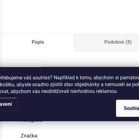
barvách. Sada 6-ti
barev. Vhodné na
Do košíku
Do košíku
gelovou i
akrylovou…
Popis
Podobné (8)
Zdobení na nehty, kolečka (dutá) CDčka -
otřebujeme váš souhlas? Například k tomu, abychom si pamatova
košíku, abyste snadno zjistili stav objednávky a nemuseli se p
šovat, abychom vás neobtěžovali nevhodnou reklamou.
Doplňkové parametry
avení
Souhl
Kategorie
:
Značka
: