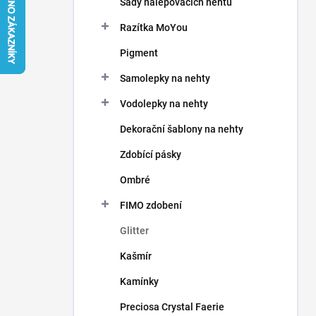
Sady nalepovacích nehtů
í
p
Razítka MoYou
a
n
Pigment
e
Samolepky na nehty
l
Vodolepky na nehty
Dekorační šablony na nehty
Zdobící pásky
Ombré
FIMO zdobení
Glitter
Kašmír
Kamínky
Preciosa Crystal Faerie