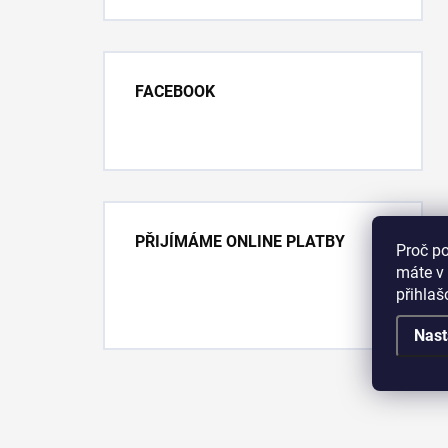
FACEBOOK
PŘIJÍMÁME ONLINE PLATBY
Proč p
máte v 
přihla
Nast