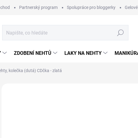
bchod
Partnerský program
Spolupráce pro bloggerky
Gelové
Hledat
Y
ZDOBENÍ NEHTŮ
LAKY NA NEHTY
MANIKÚRA
hty, kolečka (dutá) CDčka - zlatá
Neohodnoceno
Podrobnosti hodnocení
VÝPRODEJ
29
Měr
SK
cena