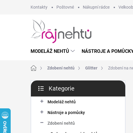
Přejít
Kontakty
Poštovné
Nákupní rádce
Velkoo
na
obsah
MODELÁŽ NEHTŮ
NÁSTROJE A POMŮCK
Domů
Zdobení nehtů
Glitter
Zdobení na ne
P
Kategorie
o
Přeskočit
s
kategorie
t
Modeláž nehtů
r
Nástroje a pomůcky
a
n
Zdobení nehtů
n