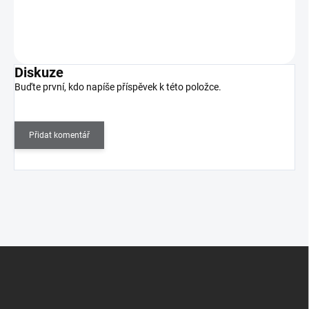
Do košíku
Diskuze
Buďte první, kdo napíše příspěvek k této položce.
Přidat komentář
Z
á
p
a