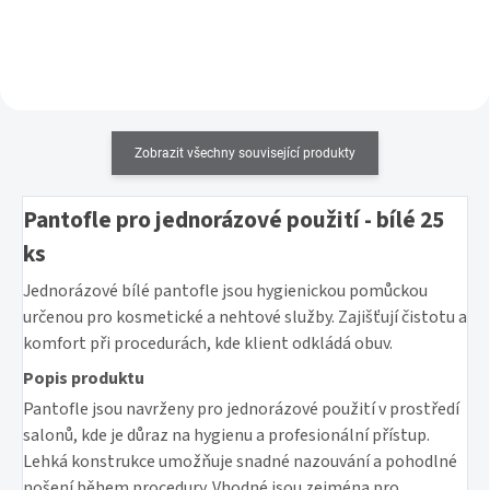
více štětin než přesný štěteček
Zoya Z-Classic, který je dodáván
standardně s laky a péčemi Zoya.
Bonus? Štěteček...
Zobrazit všechny související produkty
Pantofle pro jednorázové použití - bílé 25
ks
Jednorázové bílé pantofle jsou hygienickou pomůckou
určenou pro kosmetické a nehtové služby. Zajišťují čistotu a
komfort při procedurách, kde klient odkládá obuv.
Popis produktu
Pantofle jsou navrženy pro jednorázové použití v prostředí
salonů, kde je důraz na hygienu a profesionální přístup.
Lehká konstrukce umožňuje snadné nazouvání a pohodlné
nošení během procedury. Vhodné jsou zejména pro