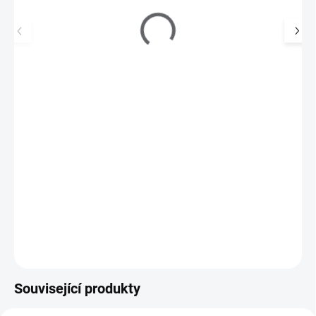
Ochranné brýle
95 Kč
SKLADEM
(>5 KS)
79 Kč bez DPH
Ochranné brýle poskytují efektivní ochranu zraku před
poškozením.
Do košíku
Související produkty