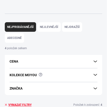
Ř
a
NEJPRODÁVANĚJŠÍ
NEJLEVNĚJŠÍ
NEJDRAŽŠÍ
z
e
ABECEDNĚ
n
í
4
položek celkem
p
r
CENA
o
d
u
?
KOLEKCE MOYOU
k
t
ů
ZNAČKA
Položek k zobrazení:
4
VYMAZAT FILTRY