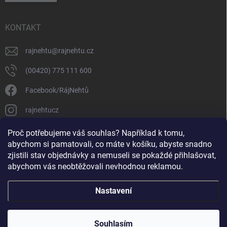
KONTAKT
rajnehtu
@
rajnehtu.cz
(00420) 775 111 600
Facebook/RájNehtů
rajnehtucz
https://www.youtube.com/@RajnehtuCzc
Proč potřebujeme váš souhlas? Například k tomu,
abychom si pamatovali, co máte v košíku, abyste snadno
zjistili stav objednávky a nemuseli se pokaždé přihlašovat,
abychom vás neobtěžovali nevhodnou reklamou.
Nastavení
Copyright 2026
Ráj nehtů
. Všechna práva vyhrazena.
Souhlasím