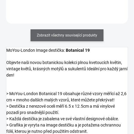
Do košíku
Zobrazit všechny související produkty
MoYou-London Image destička:
Botanical 19
Objevte naši novou botanickou kolekci plnou kvetoucích květin,
vintage květů, krásných motýlů a sukulentů
Ideální pro každý jarní
den!
> MoYou-London Botanical 19 obsahuje různé vzory měřící až 2,6
cm + mnoho dalších malých vzorů, které můžete překrývat!
> Destička z nerezové oceli měří 6.5 x 12.5cm a má vinylové
pozadí pro snadnější použití.
> Každá destička je zabalena ve své vlastní designové obálce.
> Grafika je vyryta na image destičku a je potažena ochrannou
fólií, kterou je nutno před použitím odstranit.