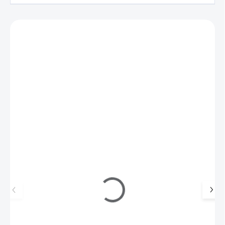
Zákazníci také nakoupili
715017