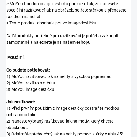
> MoYou-London image destičku použijete tak, že nanesete
speciální razítkovací lak na obrázek, setřete stěrkou a přenesete
razítkem na nehet.
> Tento produkt obsahuje pouze image destičku.
Další produkty potřebné pro razítkování je potřeba zakoupit
samostatně a naleznete je na našem eshopu.
POUŽITÍ:
Co budete potřebovat:
1) MoYou razítkovací lak na nehty s vysokou pigmentací
2) MoYou razítko a stěrku
3) MoYou image destičku
Jak razítkovat:
1) Před prvním použitím z image destičky odstraňte modrou
ochrannou fólii.
2) Naneste vybraný razítkovací lak na motiv, který chcete
obtisknout.
3) Odstraňte přebytečný lak na nehty pomocí stěrky v úhlu 45°.