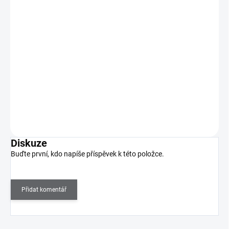
Zdobení na nehty GLITTER - MIX
179 Kč
SKLADEM
(>5 KS)
148 Kč bez DPH
Do košíku
Diskuze
Buďte první, kdo napíše příspěvek k této položce.
Přidat komentář