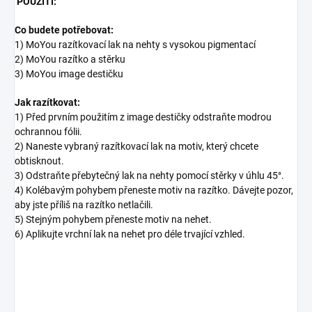
POUŽITÍ:
Co budete potřebovat:
1) MoYou razítkovací lak na nehty s vysokou pigmentací
2) MoYou razítko a stěrku
3) MoYou image destičku
Jak razítkovat:
1) Před prvním použitím z image destičky odstraňte modrou
ochrannou fólii.
2) Naneste vybraný razítkovací lak na motiv, který chcete
obtisknout.
3) Odstraňte přebytečný lak na nehty pomocí stěrky v úhlu 45°.
4) Kolébavým pohybem přeneste motiv na razítko. Dávejte pozor,
aby jste příliš na razítko netlačili.
5) Stejným pohybem přeneste motiv na nehet.
6) Aplikujte vrchní lak na nehet pro déle trvající vzhled.