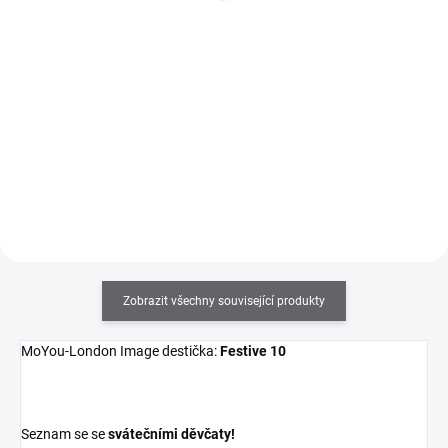
186 Kč bez DPH
161 Kč bez DPH
Do košíku
Do košíku
Obdelníkové měkké a lepivé
Razítkovací lak na nehty v 9ml
celoprůhledné razítko, které vám
lahvičce se štětečkem s velmi
poskytne úplný přehled o tom
silnou pigmentací. Výborně se
kam tisknete. V balení se
hodí i na klasické celoplošné
stěrkou.
lakování nehtů.
Zobrazit všechny související produkty
MoYou-London Image destička:
Festive 10
Seznam se se
svátečními děvčaty!