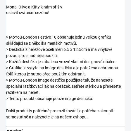
Mona, Olive a Kitty k nám přišly
oslavit sváteční sezónu!
> MoYou-London Festive 10 obsahuje jednu velkou grafiku
skládající se z několika menších motivů.
> Destička z nerezové oceli měří 6.5 x 12.5cm a má vinylové
pozadí pro snadnější použití.
> Každá destička je zabalena ve své vlastní designové obálce.
> Grafika je vyryta na image destičku a je potažena ochrannou
fólií, kterou je nutno před použitím odstranit.
> MoYou-London image destičku použijete tak, že nanesete
speciální razítkovací lak na obrázek, setřete stěrkou a přenesete
razítkem na nehet.
> Tento produkt obsahuje pouze image destičku.
Další produkty potřebné pro razítkování je potřeba zakoupit
samostatně a naleznete je na našem eshopu.