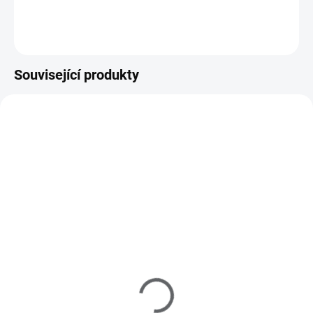
Do košíku
Související produkty
M40021
M10014
SKLADEM
SKLADEM
(1 KS)
(>5 KS)
MoYou Razítko a Stěrka
MoYou Razítkovací lak
na nehty Rectangular
na nehty - Black Knight 9
Clear
ml
225 Kč
195 Kč