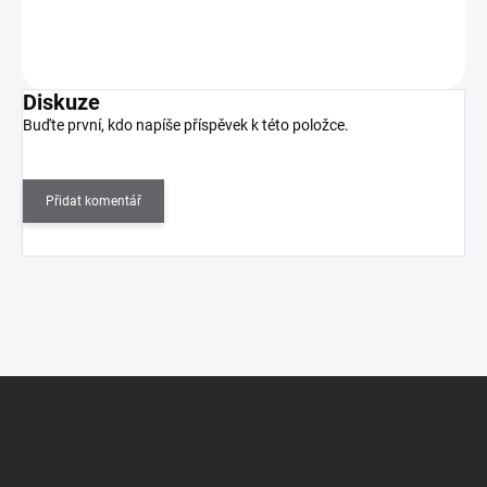
Do košíku
Diskuze
Buďte první, kdo napíše příspěvek k této položce.
Přidat komentář
Z
á
p
a
t