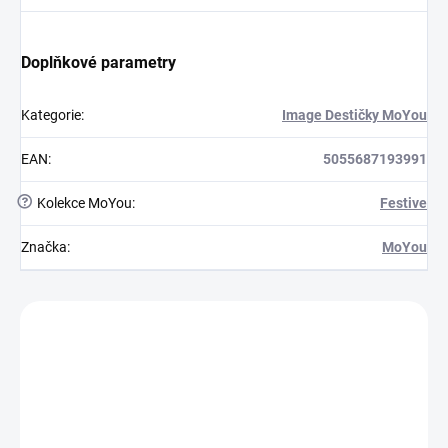
Doplňkové parametry
Kategorie
:
Image Destičky MoYou
EAN
:
5055687193991
?
Kolekce MoYou
:
Festive
Značka
:
MoYou
Zákazníci také nakoupili
MFRE10