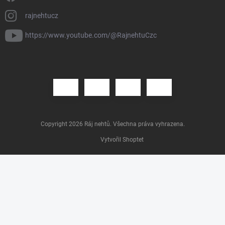
rajnehtucz
https://www.youtube.com/@RajnehtuCzc
Copyright 2026
Ráj nehtů
. Všechna práva vyhrazena.
Vytvořil Shoptet