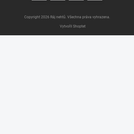
Copyright 2026
Ráj nehtů
. Všechna práva vyhrazena.
Vytvořil Shoptet