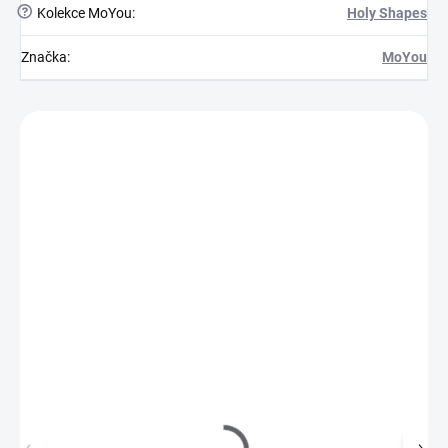
?
Kolekce MoYou
:
Holy Shapes
Značka
:
MoYou
Zákazníci také nakoupili
MFRE10