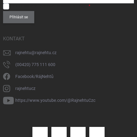
SOUHLASÍM
se zpracováním
osobních údajů
.
Přihlásit se
KONTAKT
rajnehtu
@
rajnehtu.cz
(00420) 775 111 600
Facebook/RájNehtů
rajnehtucz
https://www.youtube.com/@RajnehtuCzc