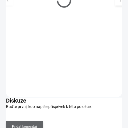
Image destička MoYou Frenchy 10
195 Kč
SKLADEM
(1 KS)
161 Kč bez DPH
Image destička z nerezové oceli se skládá z 30-ti rozdílných
motivů.
Do košíku
Diskuze
Buďte první, kdo napíše příspěvek k této položce.
Přidat komentář