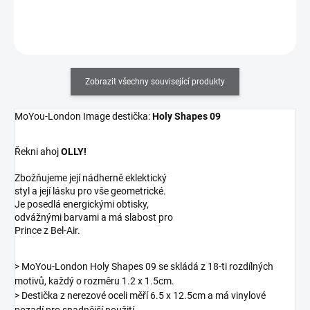
Do košíku
Zobrazit všechny související produkty
MoYou-London Image destička:
Holy Shapes 09
Řekni ahoj
OLLY!
Zbožňujeme její nádherně eklektický
styl a její lásku pro vše geometrické.
Je posedlá energickými obtisky,
odvážnými barvami a má slabost pro
Prince z Bel-Air.
> MoYou-London Holy Shapes 09 se skládá z 18-ti rozdílných
motivů, každý o rozměru 1.2 x 1.5cm.
> Destička z nerezové oceli měří 6.5 x 12.5cm a má vinylové