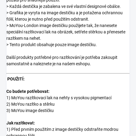
pozadí pro snadnější použití.
> Každá destička je zabalena ve své vlastní designové obálce.
> Grafika je vyryta na image destičku a je potažena ochrannou
fólií, kterou je nutno před použitím odstranit.
> MoYou-London image destičku použijete tak, že nanesete
speciální razítkovací lak na obrázek, setřete stěrkou a přenesete
razítkem na nehet.
> Tento produkt obsahuje pouze image destičku.
Další produkty potřebné pro razítkování je potřeba zakoupit
samostatně a naleznete je na našem eshopu.
POUŽITÍ:
Co budete potřebovat:
1) MoYou razítkovací lak na nehty s vysokou pigmentací
2) MoYou razítko a stěrku
3) MoYou image destičku
Jak razítkovat:
1) Před prvním použitím z image destičky odstraňte modrou
ochrannou fólii.