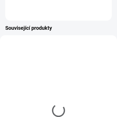
Do košíku
Související produkty
M40021
M10014
SKLADEM
SKLADEM
(1 KS)
(>5 KS)
MoYou Razítko a Stěrka
MoYou Razítkovací lak
na nehty Rectangular
na nehty - Black Knight 9
Clear
ml
225 Kč
195 Kč