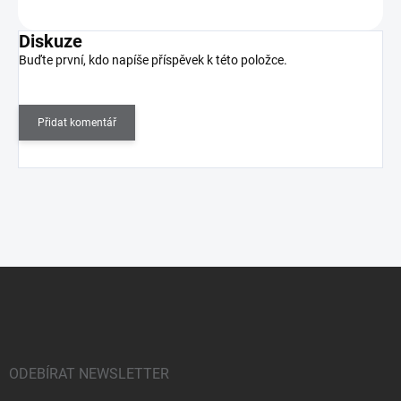
Diskuze
Buďte první, kdo napíše příspěvek k této položce.
Přidat komentář
Z
á
p
a
t
í
ODEBÍRAT NEWSLETTER