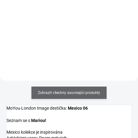
186 Kč bez DPH
161 Kč bez DPH
Do košíku
Do košíku
Obdelníkové měkké a lepivé
Razítkovací lak na nehty v 9ml
celoprůhledné razítko, které vám
lahvičce se štětečkem s velmi
poskytne úplný přehled o tom
silnou pigmentací. Výborně se
kam tisknete. V balení se
hodí i na klasické celoplošné
stěrkou.
lakování nehtů.
Zobrazit všechny související produkty
MoYou-London Image destička:
Mexico 06
Seznam se s
Mariou!
Mexico kolekce je inspirována