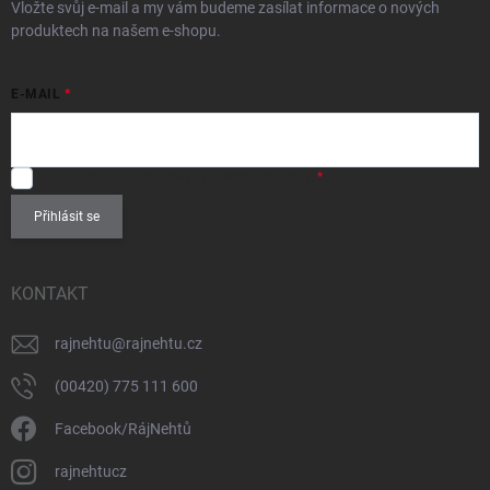
Vložte svůj e-mail a my vám budeme zasílat informace o nových
produktech na našem e-shopu.
E-MAIL
SOUHLASÍM
se zpracováním
osobních údajů
.
Přihlásit se
KONTAKT
rajnehtu
@
rajnehtu.cz
(00420) 775 111 600
Facebook/RájNehtů
rajnehtucz