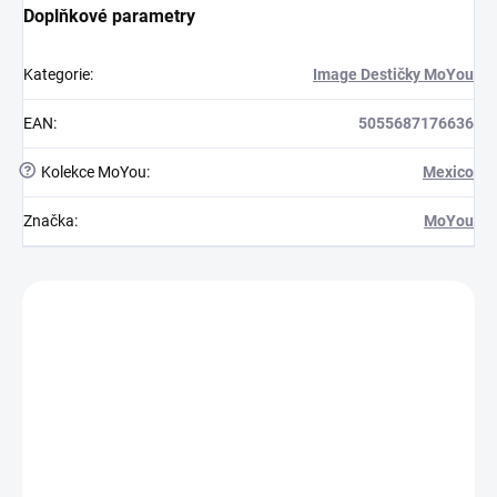
Doplňkové parametry
Kategorie
:
Image Destičky MoYou
EAN
:
5055687176636
?
Kolekce MoYou
:
Mexico
Značka
:
MoYou
Zákazníci také nakoupili
MFRE10