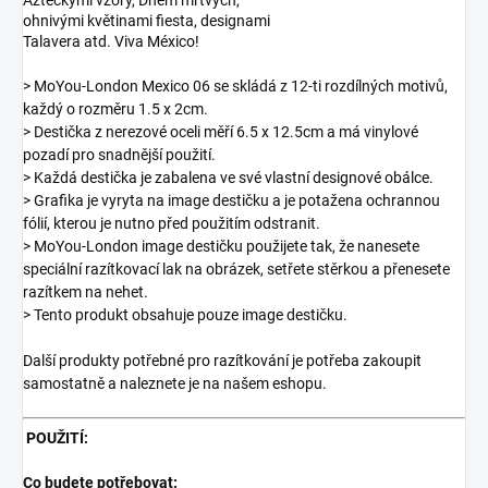
Aztéckými vzory, Dnem mrtvých,
ohnivými květinami fiesta, designami
Talavera atd. Viva México!
> MoYou-London Mexico 06 se skládá z 12-ti rozdílných motivů,
každý o rozměru 1.5 x 2cm.
> Destička z nerezové oceli měří 6.5 x 12.5cm a má vinylové
pozadí pro snadnější použití.
> Každá destička je zabalena ve své vlastní designové obálce.
> Grafika je vyryta na image destičku a je potažena ochrannou
fólií, kterou je nutno před použitím odstranit.
> MoYou-London image destičku použijete tak, že nanesete
speciální razítkovací lak na obrázek, setřete stěrkou a přenesete
razítkem na nehet.
> Tento produkt obsahuje pouze image destičku.
Další produkty potřebné pro razítkování je potřeba zakoupit
samostatně a naleznete je na našem eshopu.
POUŽITÍ:
Co budete potřebovat: