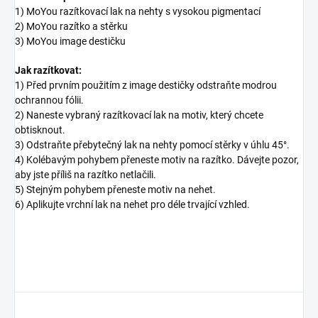
1) MoYou razítkovací lak na nehty s vysokou pigmentací
2) MoYou razítko a stěrku
3) MoYou image destičku
Jak razítkovat:
1) Před prvním použitím z image destičky odstraňte modrou
ochrannou fólii.
2) Naneste vybraný razítkovací lak na motiv, který chcete
obtisknout.
3) Odstraňte přebytečný lak na nehty pomocí stěrky v úhlu 45°.
4) Kolébavým pohybem přeneste motiv na razítko. Dávejte pozor,
aby jste příliš na razítko netlačili.
5) Stejným pohybem přeneste motiv na nehet.
6) Aplikujte vrchní lak na nehet pro déle trvající vzhled.