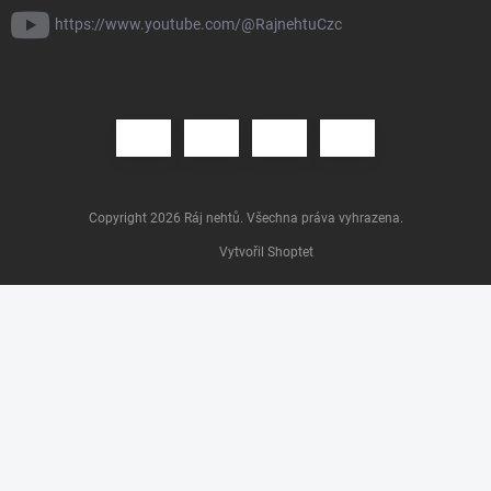
https://www.youtube.com/@RajnehtuCzc
Copyright 2026
Ráj nehtů
. Všechna práva vyhrazena.
Vytvořil Shoptet