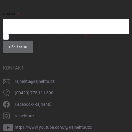
E-MAIL
SOUHLASÍM
se zpracováním
osobních údajů
.
Přihlásit se
KONTAKT
rajnehtu
@
rajnehtu.cz
(00420) 775 111 600
Facebook/RájNehtů
rajnehtucz
https://www.youtube.com/@RajnehtuCzc