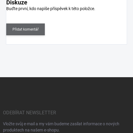
Diskuze
Buďte první, kdo napíše příspěvek k této položce.
Přidat komentář
Z
á
p
a
t
í
ODEBÍRAT NEWSLETTER
Vložte svůj e-mail a my vám budeme zasílat informace o nových
produktech na našem e-shopu.