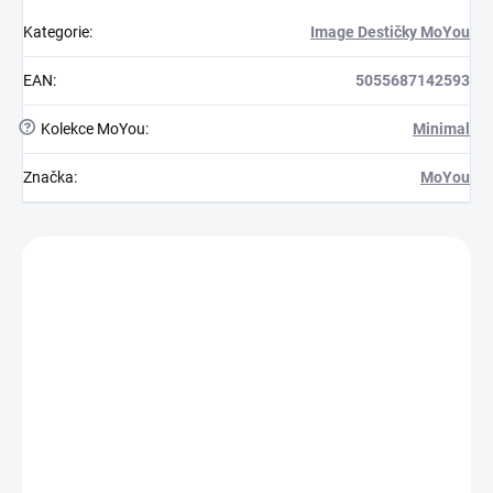
Kategorie
:
Image Destičky MoYou
EAN
:
5055687142593
?
Kolekce MoYou
:
Minimal
Značka
:
MoYou
Zákazníci také nakoupili
MFRE10