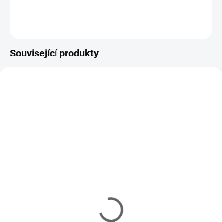
Do košíku
Související produkty
M40021
M10014
SKLADEM
SKLADEM
(1 KS)
(>5 KS)
MoYou Razítko a Stěrka
MoYou Razítkovací lak
na nehty Rectangular
na nehty - Black Knight 9
Clear
ml
225 Kč
195 Kč