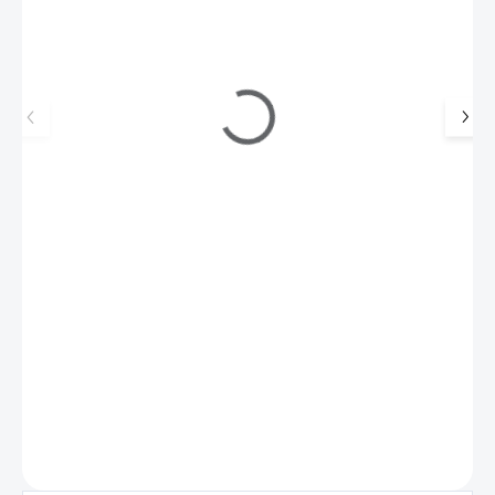
Image destička MoYou Frenchy 10
195 Kč
SKLADEM
(1 KS)
161 Kč bez DPH
Image destička z nerezové oceli se skládá z 30-ti rozdílných
motivů.
Do košíku