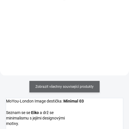
186 Kč bez DPH
161 Kč bez DPH
Do košíku
Do košíku
Obdelníkové měkké a lepivé
Razítkovací lak na nehty v 9ml
celoprůhledné razítko, které vám
lahvičce se štětečkem s velmi
poskytne úplný přehled o tom
silnou pigmentací. Výborně se
kam tisknete. V balení se
hodí i na klasické celoplošné
stěrkou.
lakování nehtů.
Zobrazit všechny související produkty
MoYou-London Image destička:
Minimal 03
Seznam se se
Eiko
a drž se
minimalismu s jejími designovými
motivy.