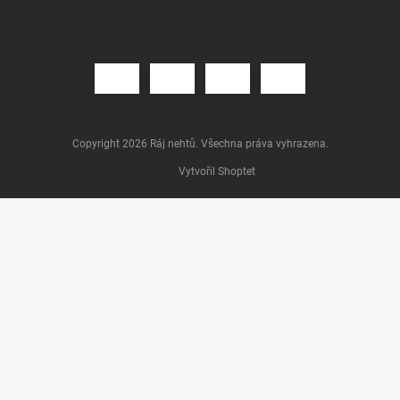
Copyright 2026
Ráj nehtů
. Všechna práva vyhrazena.
Vytvořil Shoptet