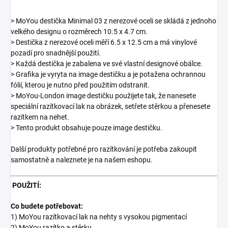
> MoYou destička Minimal 03 z nerezové oceli se skládá z jednoho
velkého designu o rozměrech 10.5 x 4.7 cm.
> Destička z nerezové oceli měří 6.5 x 12.5 cm a má vinylové
pozadí pro snadnější použití.
> Každá destička je zabalena ve své vlastní designové obálce.
> Grafika je vyryta na image destičku a je potažena ochrannou
fólií, kterou je nutno před použitím odstranit.
> MoYou-London image destičku použijete tak, že nanesete
speciální razítkovací lak na obrázek, setřete stěrkou a přenesete
razítkem na nehet.
> Tento produkt obsahuje pouze image destičku.
Další produkty potřebné pro razítkování je potřeba zakoupit
samostatně a naleznete je na našem eshopu.
POUŽITÍ:
Co budete potřebovat:
1) MoYou razítkovací lak na nehty s vysokou pigmentací
2) MoYou razítko a stěrku