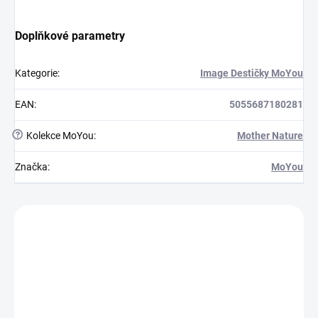
Doplňkové parametry
Kategorie
:
Image Destičky MoYou
EAN
:
5055687180281
?
Kolekce MoYou
:
Mother Nature
Značka
:
MoYou
Zákazníci také nakoupili
MPOR04