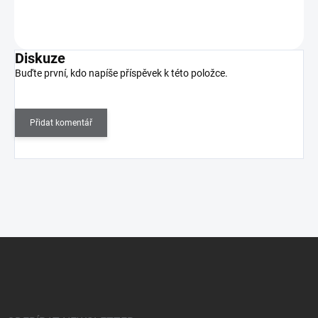
Do košíku
Diskuze
Buďte první, kdo napíše příspěvek k této položce.
Přidat komentář
Z
á
p
a
t