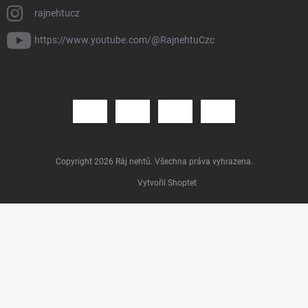
rajnehtucz
https://www.youtube.com/@RajnehtuCzc
Copyright 2026
Ráj nehtů
. Všechna práva vyhrazena.
Vytvořil Shoptet