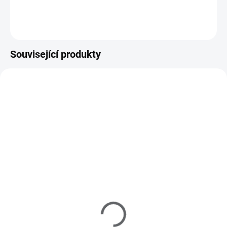
Do košíku
Související produkty
M40021
M10014
SKLADEM
SKLADEM
(1 KS)
(>5 KS)
MoYou Razítko a Stěrka
MoYou Razítkovací lak
na nehty Rectangular
na nehty - Black Knight 9
Clear
ml
225 Kč
195 Kč