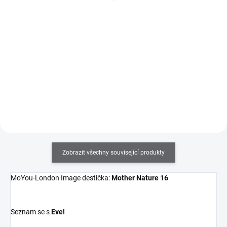
186 Kč bez DPH
161 Kč bez DPH
Do košíku
Do košíku
Obdelníkové měkké a lepivé
Razítkovací lak na nehty v 9ml
celoprůhledné razítko, které vám
lahvičce se štětečkem s velmi
poskytne úplný přehled o tom
silnou pigmentací. Výborně se
kam tisknete. V balení se
hodí i na klasické celoplošné
stěrkou.
lakování nehtů.
Zobrazit všechny související produkty
MoYou-London Image destička:
Mother Nature 16
Seznam se s
Eve!