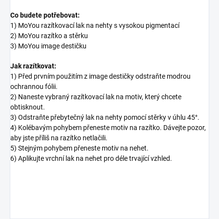
Co budete potřebovat:
1) MoYou razítkovací lak na nehty s vysokou pigmentací
2) MoYou razítko a stěrku
3) MoYou image destičku
Jak razítkovat:
1) Před prvním použitím z image destičky odstraňte modrou
ochrannou fólii.
2) Naneste vybraný razítkovací lak na motiv, který chcete
obtisknout.
3) Odstraňte přebytečný lak na nehty pomocí stěrky v úhlu 45°.
4) Kolébavým pohybem přeneste motiv na razítko. Dávejte pozor,
aby jste příliš na razítko netlačili.
5) Stejným pohybem přeneste motiv na nehet.
6) Aplikujte vrchní lak na nehet pro déle trvající vzhled.