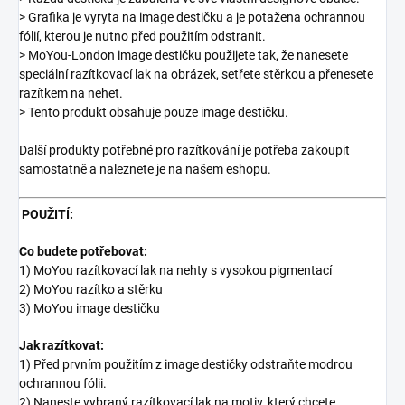
> Grafika je vyryta na image destičku a je potažena ochrannou
fólií, kterou je nutno před použitím odstranit.
> MoYou-London image destičku použijete tak, že nanesete
speciální razítkovací lak na obrázek, setřete stěrkou a přenesete
razítkem na nehet.
> Tento produkt obsahuje pouze image destičku.
Další produkty potřebné pro razítkování je potřeba zakoupit
samostatně a naleznete je na našem eshopu.
POUŽITÍ:
Co budete potřebovat:
1) MoYou razítkovací lak na nehty s vysokou pigmentací
2) MoYou razítko a stěrku
3) MoYou image destičku
Jak razítkovat:
1) Před prvním použitím z image destičky odstraňte modrou
ochrannou fólii.
2) Naneste vybraný razítkovací lak na motiv, který chcete