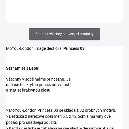
Do košíku
Zobrazit všechny související produkty
MoYou-London Image destička:
Princess 03
Seznam se s
Leou!
Všechny v sobě máme princeznu. Je
načase tu skrytou princeznu vypustit
a stát se královnou plesu!
> MoYou-London Princess 03 se skládá z 32 drobných motivů.
> Destička z nerezové oceli měří 6.5 x 12.5cm a má vinylové
pozadí pro snadnější použití.
> Každá destička je zabalena ve své vlastní designové obálce.