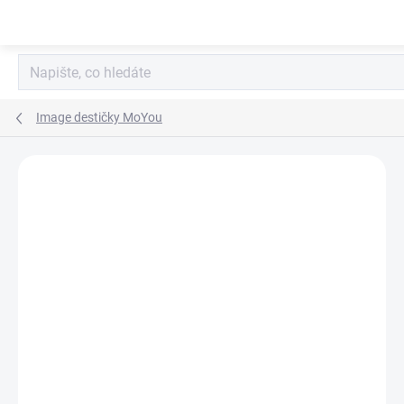
Přejít
na
obsah
Image destičky MoYou
Neohodnoceno
Podrobnosti hodnocení
ZNAČKA:
MOYOU