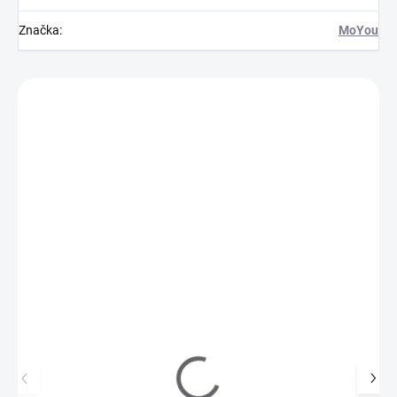
Značka
:
MoYou
Zákazníci také nakoupili
MHOL02