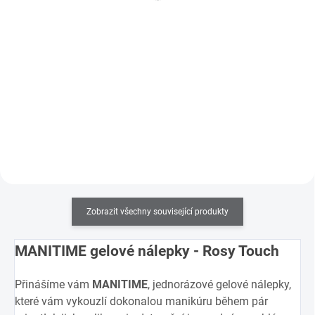
Do košíku
Do košíku
UV/LED lampa ManiTime pro
Přinášíme vám MANITIME,
gelové nálepky na nehty.
jednorázové gelové nálepky, které
vám vykouzlí dokonalou
manikúru během pár minut!
Zobrazit všechny související produkty
MANITIME gelové nálepky - Rosy Touch
Přinášíme vám
MANITIME
, jednorázové gelové nálepky,
které vám vykouzlí dokonalou manikúru během pár