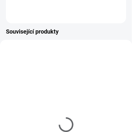
Do košíku
Související produkty
216000
216252
SKLADEM
SKLADEM
(>5 KS)
(>5 KS)
MANITIME UV/LED
MANITIME gelové
lampa mini 6W
nálepky - Classic Touch
199 Kč
239 Kč
164 Kč bez DPH
198 Kč bez DPH