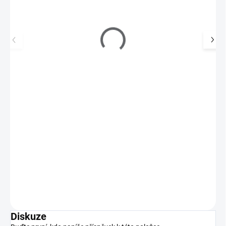
MANITIME gelové nálepky - Classic Touch
239 Kč
SKLADEM
(>5 KS)
198 Kč bez DPH
Přinášíme vám MANITIME, jednorázové gelové nálepky, které vám
vykouzlí dokonalou manikúru během pár minut!…
Do košíku
Diskuze