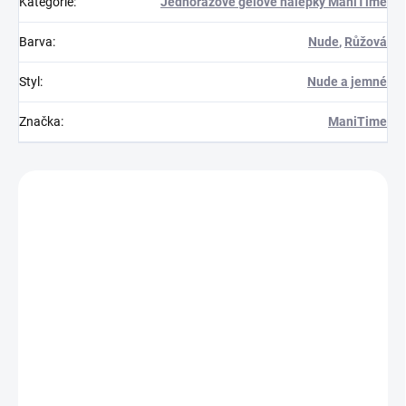
Kategorie
:
Jednorázové gelové nálepky ManiTime
Barva
:
Nude
,
Růžová
Styl
:
Nude a jemné
Značka
:
ManiTime
Zákazníci také nakoupili
216252