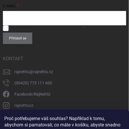
E-MAIL
SOUHLASÍM
se zpracováním
osobních údajů
.
Přihlásit se
KONTAKT
rajnehtu
@
rajnehtu.cz
(00420) 775 111 600
Facebook/RájNehtů
rajnehtucz
https://www.youtube.com/@RajnehtuCzc
Proč potřebujeme váš souhlas? Například k tomu,
abychom si pamatovali, co máte v košíku, abyste snadno