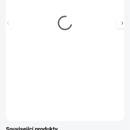
Nobilis Tilia Ochranná pomáda na rty 4,2 g
139 Kč
SKLADEM
(4 KS)
115 Kč bez DPH
Intenzivní péče a výživa pro přirozenou krásu vašich rtů.
Do košíku
Související produkty