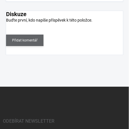
Diskuze
Buďte první, kdo napíše příspěvek k této položce.
Přidat komentář
Z
á
p
a
t
í
ODEBÍRAT NEWSLETTER