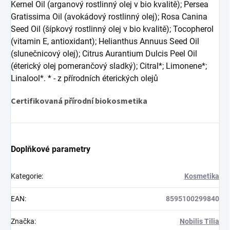
Kernel Oil (arganový rostlinný olej v bio kvalitě); Persea
Gratissima Oil (avokádový rostlinný olej); Rosa Canina
Seed Oil (šípkový rostlinný olej v bio kvalitě); Tocopherol
(vitamin E, antioxidant); Helianthus Annuus Seed Oil
(slunečnicový olej); Citrus Aurantium Dulcis Peel Oil
(éterický olej pomerančový sladký); Citral*; Limonene*;
Linalool*. * - z přírodních éterických olejů
Certifikovaná přírodní biokosmetika
Doplňkové parametry
Kategorie
:
Kosmetika
EAN
:
8595100299840
Značka
:
Nobilis Tilia