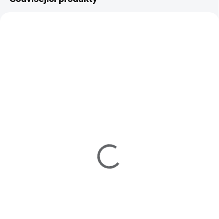
853637
851816
MOMENTÁLNĚ NEDOSTUPNÉ
MOMENTÁLNĚ NEDOSTUPNÉ
Lak na nehty
AVON Nůžky na nehty -
rychleschnoucí 3v1 -
zlaté
Wow White
89 Kč
95 Kč
74 Kč bez DPH
79 Kč bez DPH
Detail
Detail
Nůžky pro precizní úpravu nehtů.
Rychleschnoucí lak na
nehty kombinuje 3 funkce v 1 -
podkladový lak, barvu a