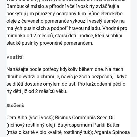
Bambucké máslo a přírodní včelí vosk rty zvláčňují a
poskytují jim přirozený ochranný film. Vůně éterického
oleje z červeného pomeranče vykouzlí veselý úsměv na
malých pusinkách a podpoří hravou náladu.
Vhodné pro
miminka od 2 měsíců, starší děti i rodiče, kteří si oblíbí
sladké pusinky provoněné pomerančem.
Použití:
Nanášejte podle potřeby kdykoliv během dne. Na rtech
dlouho vydrží a chrání je, navíc je zcela bezpečná, i když
se dítěti dostane omylem do úst. Pro každodenní péči o
rty dětí již od 2 měsíců věku.
Složení:
Cera Alba (včelí vosk); Ricinus Communis Seed Oil
(ricinový rostlinný olej); Butyrospermum Parkii Butter
(máslo karité v bio kvalitě, rostlinný tuk); Argania Spinosa