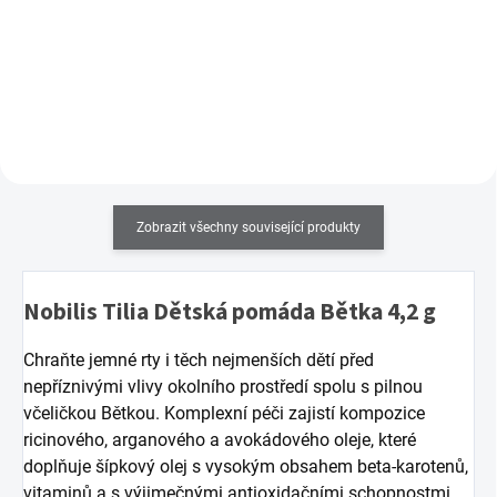
povrchový lak. Zasychá během
60 sekund!
Zobrazit všechny související produkty
Nobilis Tilia Dětská pomáda Bětka 4,2 g
Chraňte jemné rty i těch nejmenších dětí před
nepříznivými vlivy okolního prostředí spolu s pilnou
včeličkou Bětkou. Komplexní péči zajistí kompozice
ricinového, arganového a avokádového oleje, které
doplňuje šípkový olej s vysokým obsahem beta-karotenů,
vitaminů a s výjimečnými antioxidačními schopnostmi.