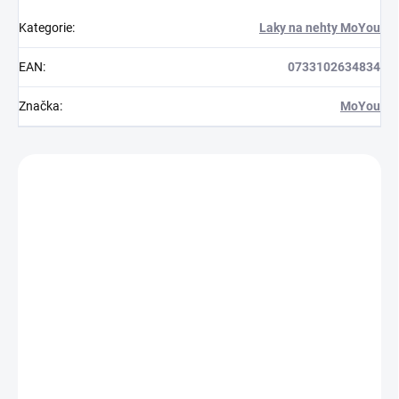
Kategorie
:
Laky na nehty MoYou
EAN
:
0733102634834
Značka
:
MoYou
Zákazníci také nakoupili
M10070