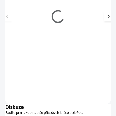
MoYou Razítkovací lak na nehty - Rosy Ribbon
9ml
195 Kč
SKLADEM
(4 KS)
161 Kč bez DPH
Razítkovací lak na nehty v 9ml lahvičce se štětečkem s velmi
silnou pigmentací. Výborně se hodí i na…
Do košíku
Diskuze
Buďte první, kdo napíše příspěvek k této položce.