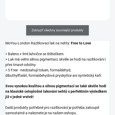
Do košíku
Zobrazit všechny související produkty
MoYou-London Razítkovací lak na nehty:
Free to Love
> Baleno v 9ml lahvičce se štětečkem.
> Lak má velmi silnou pigmentaci, skvěle se hodí na razítkování i
přes tmavé odstíny.
> 5 Free - neobsahují toluen, formaldehyd,
dibuthylftalát, formaldehydová pryskyřice ani syntetický kafr.
Svou vysokou kvalitou a silnou pigmentací se také skvěle hodí
na klasické celoplošné lakování nehtů s perfektním výsledkem
již v jedné vrstvě!
Další produkty potřebné pro razítkování je potřeba zakoupit
samostatně a naleznete je na našem eshopu.