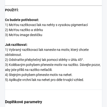
POUŽITÍ:
Co budete potřebovat:
1) MoYou razítkovací lak na nehty s vysokou pigmentací
2) MoYou razítko a stěrku
3) MoYou image destičku
Jak razítkovat:
1) Vybraný razítkovací lak naneste na motiv, který chcete
obtisknout.
2) Odstraňte přebytečný lak pomocí stěrky v úhlu 45°.
3) Kolébavým pohybem přeneste motiv na razítko. Dávejte pozor,
aby jste příliš na razítko netlačili.
4) Stejným pohybem přeneste motiv na nehet.
5) Aplikujte vrchní lak na nehet pro déle trvající vzhled.
Doplňkové parametry