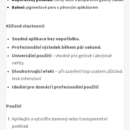
Doporučený podklad:
černý nebo transparentní gelový základ
Balení:
pigmentové pero s pěnovým aplikátorem
Klíčové vlastnosti
Snadná aplikace bez nepořádku.
Profesionální výsledek během pár sekund.
Univerzální použití
– vhodné pro gelové i akrylové
nehty.
Dlouhotrvající efekt
– při uzavření top coatem zůstává
lesk intenzivní.
Ideální pro domácí i profesionální použití
.
Použití
Aplikujte a vytvrďte barevný nebo transparentní
podklad.