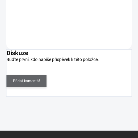
Získejte dokonale zrcadlový efekt během pár vteřin!
Do košíku
Diskuze
Buďte první, kdo napíše příspěvek k této položce.
Přidat komentář
Z