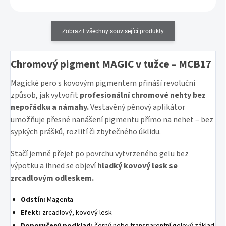
Zobrazit všechny související produkty
Chromový pigment MAGIC v tužce – MCB17
Magické pero s kovovým pigmentem přináší revoluční
způsob, jak vytvořit
profesionální chromové nehty bez
nepořádku a námahy.
Vestavěný pěnový aplikátor
umožňuje přesné nanášení pigmentu přímo na nehet – bez
sypkých prášků, rozlití či zbytečného úklidu.
Stačí jemně přejet po povrchu vytvrzeného gelu bez
výpotku a ihned se objeví
hladký kovový lesk se
zrcadlovým odleskem.
Odstín:
Magenta
Efekt:
zrcadlový, kovový lesk