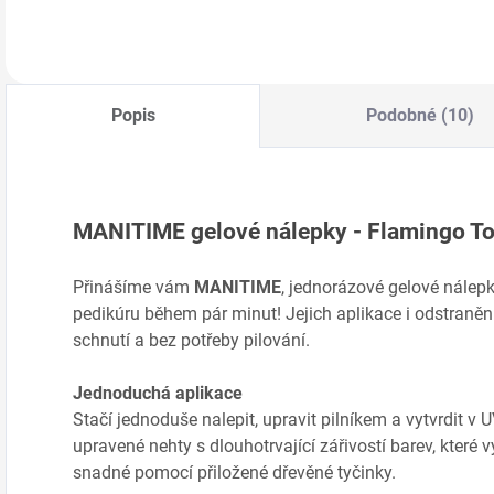
vykouzlí dokonalou
vykouzlí dokonalou
v
Do košíku
Do košíku
pedikúru během
pedikúru během
p
pár minut!…
pár minut!…
p
Popis
Podobné (10)
MANITIME gelové nálepky - Flamingo T
Přinášíme vám
MANITIME
, jednorázové gelové nálep
pedikúru během pár minut! Jejich aplikace i odstraněn
schnutí a bez potřeby pilování.
Jednoduchá aplikace
Stačí jednoduše nalepit, upravit pilníkem a vytvrdit v
upravené nehty s dlouhotrvající zářivostí barev, které v
snadné pomocí přiložené dřevěné tyčinky.