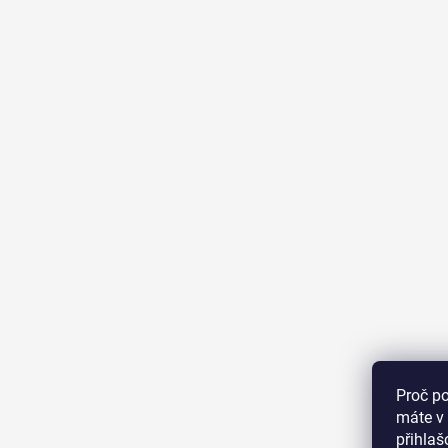
Proč p
máte v 
přihla