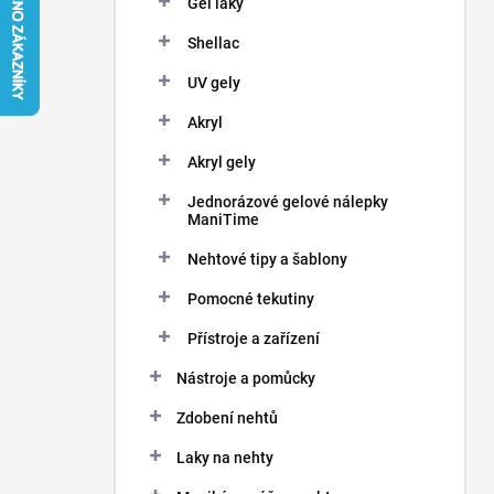
Gel laky
í
p
Shellac
a
n
UV gely
e
Akryl
l
Akryl gely
Jednorázové gelové nálepky
ManiTime
Nehtové tipy a šablony
Pomocné tekutiny
Přístroje a zařízení
Nástroje a pomůcky
Zdobení nehtů
Laky na nehty