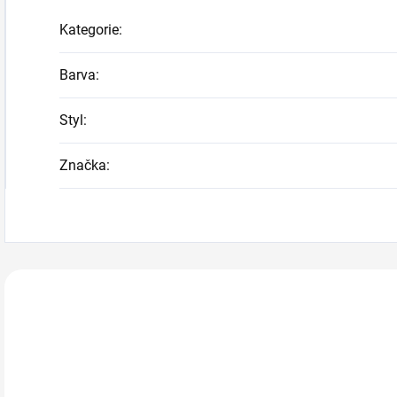
Kategorie
:
Barva
:
Styl
:
Značka
:
Zákazníci také n
217002
217014