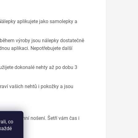
álepky aplikujete jako samolepky a
 během výroby jsou nálepky dostatečně
nadnou aplikaci. Nepotřebujete další
užijete dokonalé nehty až po dobu 3
raví vašich nehtů i pokožky a jsou
ebo každodenní nošení. Šetří vám čas i
li, co
salon.
okaždé