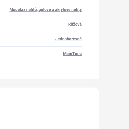
Modeláž nehtů, gelové a akrylové nehty
Růžová
Jednobarevné
ManiTime
akoupili
216041
217010