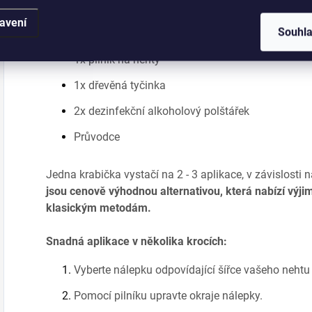
Obsah balení:
avení
Souhl
32x gelové nálepky na nehty v různých šířkách a
1x pilník na nehty
1x dřevěná tyčinka
2x dezinfekční alkoholový polštářek
Průvodce
Jedna krabička vystačí na 2 - 3 aplikace, v závislosti 
jsou cenově výhodnou alternativou, která nabízí výj
klasickým metodám.
Snadná aplikace v několika krocích:
Vyberte nálepku odpovídající šířce vašeho nehtu a 
Pomocí pilníku upravte okraje nálepky.