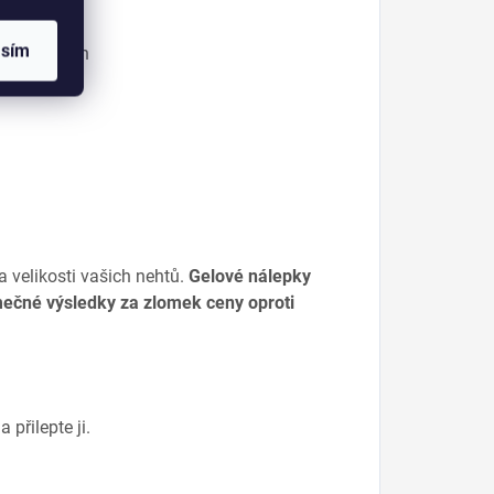
asím
 velikostech
na velikosti vašich nehtů.
Gelové nálepky
imečné výsledky za zlomek ceny oproti
přilepte ji.