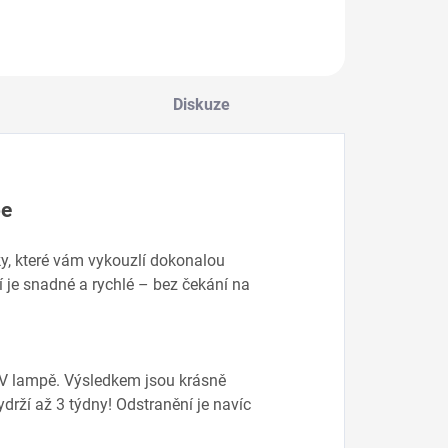
ykouzlí dokonalou
vykouzlí dokonalou
vykouzlí d
Do košíku
Do košíku
Do košík
edikúru během
pedikúru během
pedikúru 
ár minut!…
pár minut!…
pár minut!
Diskuze
oe
ky, které vám vykouzlí dokonalou
í je snadné a rychlé – bez čekání na
 UV lampě. Výsledkem jsou krásně
ydrží až 3 týdny! Odstranění je navíc