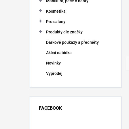
Manikúra, péče o nehty
Kosmetika
Pro salony
Produkty dle značky
Dárkové poukazy a předměty
Akční nabídka
Novinky
Výprodej
FACEBOOK