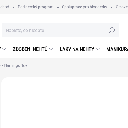
bchod
Partnerský program
Spolupráce pro bloggerky
Gelové
Hledat
Y
ZDOBENÍ NEHTŮ
LAKY NA NEHTY
MANIKÚRA
 - Flamingo Toe
Neohodnoceno
Podrobnosti hodnocení
ZNAČKA:
MAN
2
Měr
SK
cena
MŮŽ
DO: