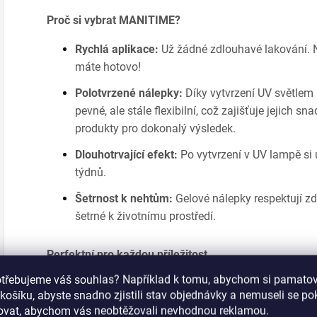
Proč si vybrat MANITIME?
Rychlá aplikace:
Už žádné zdlouhavé lakování. N
máte hotovo!
Polotvrzené nálepky:
Díky vytvrzení UV světlem
pevné, ale stále flexibilní, což zajišťuje jejich s
produkty pro dokonalý výsledek.
Dlouhotrvající efekt:
Po vytvrzení v UV lampě si 
týdnů.
Šetrnost k nehtům:
Gelové nálepky respektují zd
šetrné k životnímu prostředí.
Perfektní pro každou příležitost
Ideální pro dovolenou, svatby, speciální příležitosti n
otřebujeme váš souhlas? Například k tomu, abychom si pamatova
peníze, protože nebudete muset navštěvovat nehtový 
košíku, abyste snadno zjistili stav objednávky a nemuseli se p
šovat, abychom vás neobtěžovali nevhodnou reklamou.