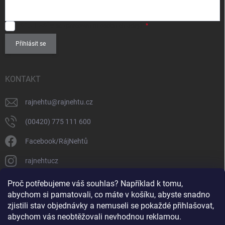
SOUHLASÍM
se zpracováním
osobních údajů
.
Přihlásit se
KONTAKT
rajnehtu
@
rajnehtu.cz
(00420) 775 111 600
Facebook/RájNehtů
rajnehtucz
https://www.youtube.com/@RajnehtuCzc
Proč potřebujeme váš souhlas? Například k tomu,
abychom si pamatovali, co máte v košíku, abyste snadno
zjistili stav objednávky a nemuseli se pokaždé přihlašovat,
abychom vás neobtěžovali nevhodnou reklamou.