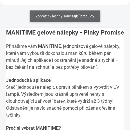
Zobrazit všechny související produkty
MANITIME gelové nálepky - Pinky Promise
Přinášíme vám
MANITIME
, jednorázové gelové nálepky,
které vám vykouzlí dokonalou manikúru během pár
minut! Jejich aplikace i odstranění je snadné a rychlé –
bez čekání na schnutí a bez potřeby pilování.
Jednoduchá aplikace
Stačí jednoduše nalepit, upravit pilníkem a vytvrdit v UV
lampě. Výsledkem jsou krásně upravené nehty s
dlouhotrvající zářivostí barev, které vydrží až 3 týdny!
Odstranění je navíc snadné pomocí přiložené dřevěné
tyčinky.
Proč si vybrat MANITIME?