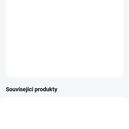
MŮŽEME
DORUČIT DO:
11.8.2026
MOŽNOSTI
DORUČENÍ
−
+
Přidat do košíku
DETAILNÍ INFORMACE
ZEPTAT SE
HLÍDAT
Uložit
Související produkty
216000
216186