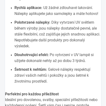
Rychlá aplikace:
Už žádné zdlouhavé lakování.
Nálepky aplikujete jako samolepky a máte hotovo!
Polotvrzené nálepky:
Díky vytvrzení UV světlem
během výroby jsou nálepky dostatečně pevné, ale
stále flexibilní, což zajišťuje jejich snadnou aplikaci.
Nepotřebujete další produkty pro dokonalý
výsledek.
Dlouhotrvající efekt:
Po vytvrzení v UV lampě si
užijete dokonalé nehty až po dobu 3 týdnů.
Šetrnost k nehtům:
Gelové nálepky respektují
zdraví vašich nehtů i pokožky a jsou šetrné k
životnímu prostředí.
Perfektní pro každou příležitost
Ideální pro dovolenou, svatby, speciální příležitosti nebo
každodenní nošení. Šetří vám čas i peníze, protože