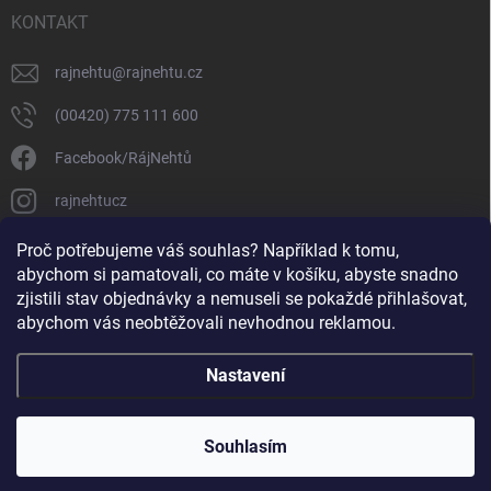
KONTAKT
rajnehtu
@
rajnehtu.cz
(00420) 775 111 600
Facebook/RájNehtů
rajnehtucz
https://www.youtube.com/@RajnehtuCzc
Proč potřebujeme váš souhlas? Například k tomu,
abychom si pamatovali, co máte v košíku, abyste snadno
zjistili stav objednávky a nemuseli se pokaždé přihlašovat,
abychom vás neobtěžovali nevhodnou reklamou.
Nastavení
Copyright 2026
Ráj nehtů
. Všechna práva vyhrazena.
Souhlasím
Vytvořil Shoptet