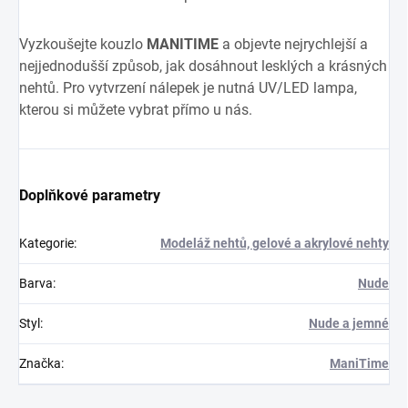
Vyzkoušejte kouzlo
MANITIME
a objevte nejrychlejší a
nejjednodušší způsob, jak dosáhnout lesklých a krásných
nehtů. Pro vytvrzení nálepek je nutná UV/LED lampa,
kterou si můžete vybrat přímo u nás.
Doplňkové parametry
Kategorie
:
Modeláž nehtů, gelové a akrylové nehty
Barva
:
Nude
Styl
:
Nude a jemné
Značka
:
ManiTime