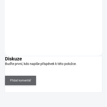
239 Kč
SKLADEM
(>5 KS)
198 Kč bez DPH
Přinášíme vám MANITIME, jednorázové gelové nálepky, které vám
vykouzlí dokonalou manikúru během pár minut!…
Do košíku
Diskuze
Buďte první, kdo napíše příspěvek k této položce.
Přidat komentář