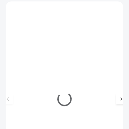
Zákazníci také nakoupili
216439
MANITIME gelové nálepky - Icy Fantasy