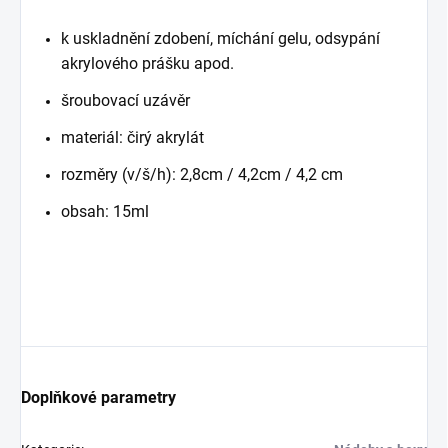
k uskladnění zdobení, míchání gelu, odsypání
akrylového prášku apod.
šroubovací uzávěr
materiál: čirý akrylát
rozměry (v/š/h): 2,8cm / 4,2cm / 4,2 cm
obsah: 15ml
Doplňkové parametry