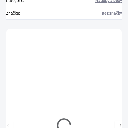
Kategorie
:
Nádoby a boxy
Značka
:
Bez značky
Zákazníci také nakoupili
218102