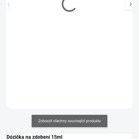
Dózičky na zdobení - sada 12 ks
75 Kč
SKLADEM
(>5 KS)
62 Kč bez DPH
Mnohostranné využití: na zdobení, glitrový prach, flitry, sušené
květiny, korálky, kamínky, piercing,…
Do košíku
Zobrazit všechny související produkty
Dózička na zdobení 15ml