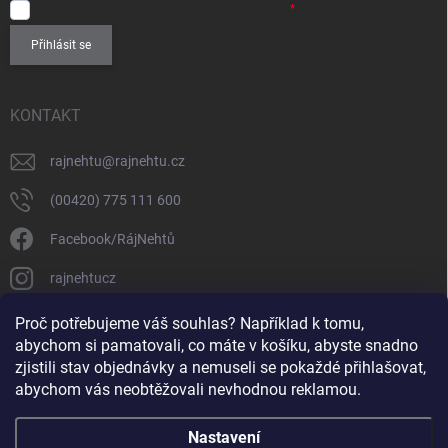
SOUHLASÍM
se zpracováním
osobních údajů
.
Přihlásit se
KONTAKT
rajnehtu
@
rajnehtu.cz
(00420) 775 111 600
Facebook/RájNehtů
rajnehtucz
https://www.youtube.com/@RajnehtuCzc
Proč potřebujeme váš souhlas? Například k tomu,
abychom si pamatovali, co máte v košíku, abyste snadno
zjistili stav objednávky a nemuseli se pokaždé přihlašovat,
abychom vás neobtěžovali nevhodnou reklamou.
Nastavení