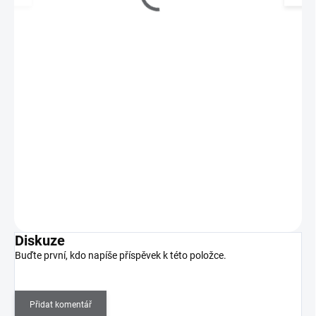
Ráj nehtů - Akrylový prášek CLASSIC - Black 5g
75 Kč
SKLADEM
(>5 KS)
62 Kč bez DPH
Prémiový barevný akrylový prášek určený pro modeláž akrylových
nehtů.
Do košíku
Diskuze
Buďte první, kdo napíše příspěvek k této položce.
Přidat komentář