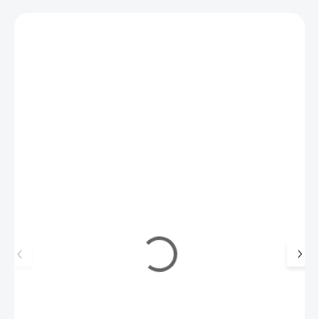
Zákazníci také nakoupili
155502
Odstraňovač UV gelu Fantasy 500 ml