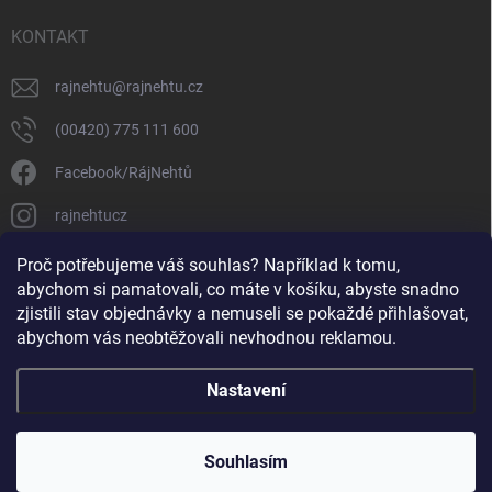
KONTAKT
rajnehtu
@
rajnehtu.cz
(00420) 775 111 600
Facebook/RájNehtů
rajnehtucz
https://www.youtube.com/@RajnehtuCzc
Proč potřebujeme váš souhlas? Například k tomu,
abychom si pamatovali, co máte v košíku, abyste snadno
zjistili stav objednávky a nemuseli se pokaždé přihlašovat,
abychom vás neobtěžovali nevhodnou reklamou.
Nastavení
Copyright 2026
Ráj nehtů
. Všechna práva vyhrazena.
Souhlasím
Vytvořil Shoptet