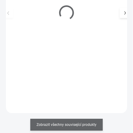
Plastový dávkovač s pumpičkou 175 ml - bílý
55 Kč
SKLADEM
(>5 KS)
45 Kč bez DPH
Plastový dávkovač s pumpičkou - 175 ml. Praktická nádobka na
tekutiny s dávkovací pumpičkou k jednoduché…
Do košíku
Zobrazit všechny související produkty