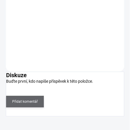
169 Kč
SKLADEM
(>5 KS)
140 Kč bez DPH
Přípravek k odstranění soak off gelů, gel laků a step laků.
Do košíku
Diskuze
Buďte první, kdo napíše příspěvek k této položce.
Přidat komentář