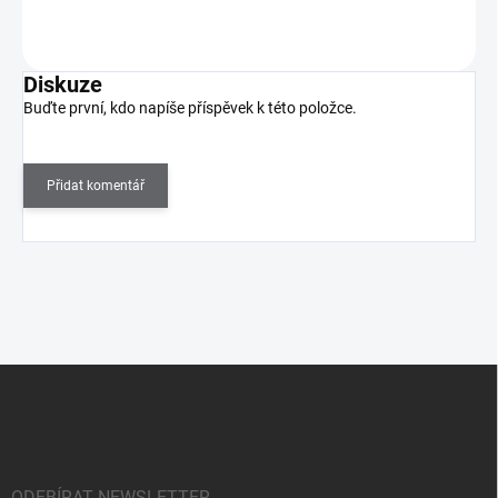
Do košíku
Diskuze
Buďte první, kdo napíše příspěvek k této položce.
Přidat komentář
Z
á
p
a
t
ODEBÍRAT NEWSLETTER