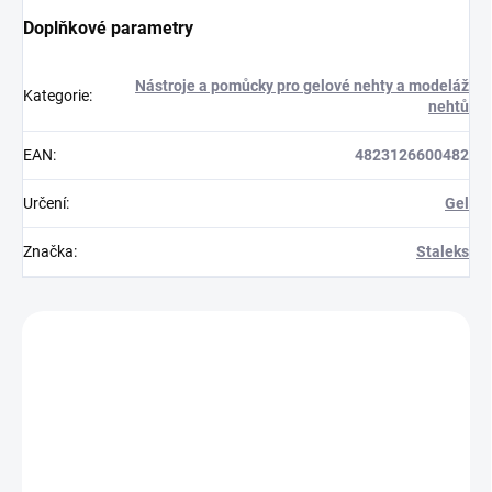
Doplňkové parametry
Nástroje a pomůcky pro gelové nehty a modeláž
Kategorie
:
nehtů
EAN
:
4823126600482
Určení
:
Gel
Značka
:
Staleks
Zákazníci také nakoupili
228001