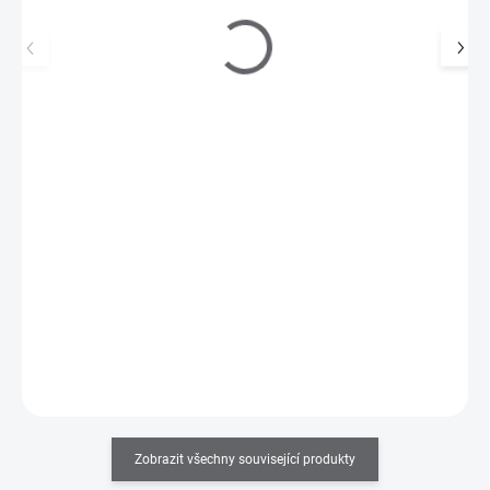
Gilotina - kleště na nehtové tipy, stříbrná
65 Kč
SKLADEM
(>5 KS)
54 Kč bez DPH
Kleště na umělé nehty v profi provedení, oválný nůž.
Do košíku
Zobrazit všechny související produkty