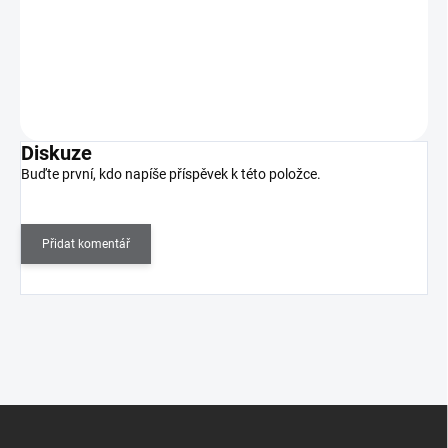
Vzorník pro profesionální nehtová studia i domácí použití. Sada
obsahuje 24 tipů - lze je libovolně ubírat…
Do košíku
Diskuze
Buďte první, kdo napíše příspěvek k této položce.
Přidat komentář
Z
á