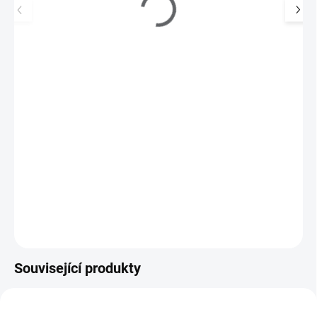
Pinzeta kovová - rovná
55 Kč
SKLADEM
(>5 KS)
45 Kč bez DPH
Pinzeta kovová - rovná, s ostrou špičkou. Vhodná pomůcka k
nanášení zdobení na nehet.
Do košíku
Související produkty
716011
720152