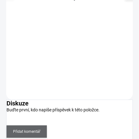
Pinzeta kovová - rovná
55 Kč
SKLADEM
(>5 KS)
45 Kč bez DPH
Pinzeta kovová - rovná, s ostrou špičkou. Vhodná pomůcka k
nanášení zdobení na nehet.
Do košíku
Diskuze
Buďte první, kdo napíše příspěvek k této položce.
Přidat komentář