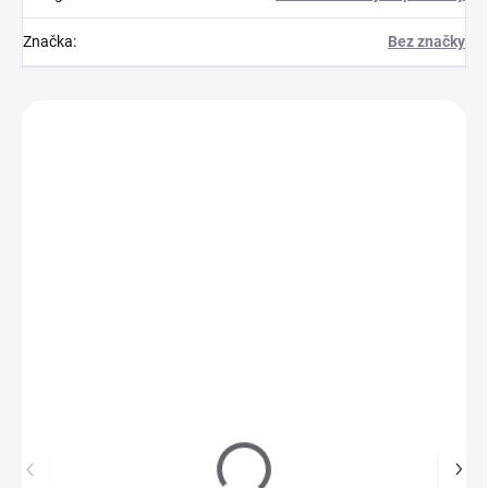
Značka
:
Bez značky
Zákazníci také nakoupili
717081