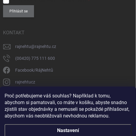
SOUHLASÍM
se zpracováním
osobních údajů
.
Přihlásit se
KONTAKT
rajnehtu
@
rajnehtu.cz
(00420) 775 111 600
Facebook/RájNehtů
rajnehtucz
https://www.youtube.com/@RajnehtuCzc
Proč potřebujeme váš souhlas? Například k tomu,
abychom si pamatovali, co máte v košíku, abyste snadno
zjistili stav objednávky a nemuseli se pokaždé přihlašovat,
abychom vás neobtěžovali nevhodnou reklamou.
Nastavení