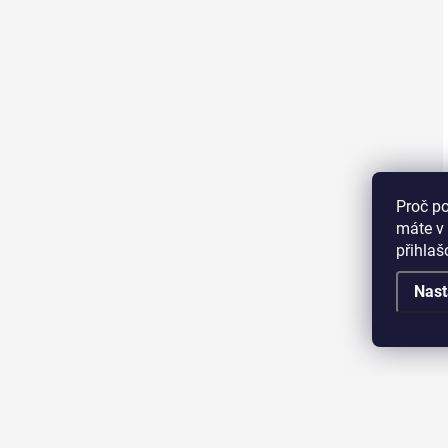
Proč p
máte v 
přihla
Nast