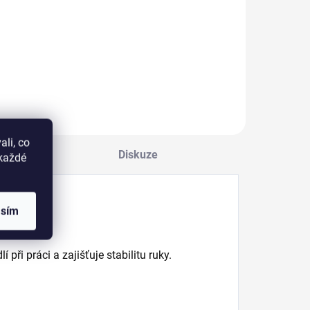
ytvořte si ombré
zhled snadno a
Tampony z buničité
ychle za použití
vaty pro
oubičky.
odmaštění,
odlakování a stírání
výpotku při
modeláži nehtů.
li, co
Diskuze
okaždé
asím
při práci a zajišťuje stabilitu ruky.