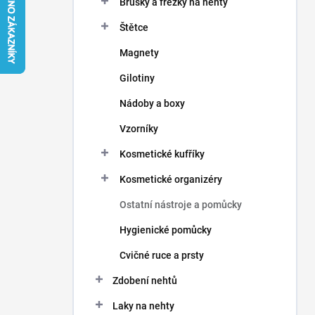
Brusky a frézky na nehty
í
p
Štětce
a
n
Magnety
e
Gilotiny
l
Nádoby a boxy
Vzorníky
Kosmetické kufříky
Kosmetické organizéry
Ostatní nástroje a pomůcky
Hygienické pomůcky
Cvičné ruce a prsty
Zdobení nehtů
Laky na nehty