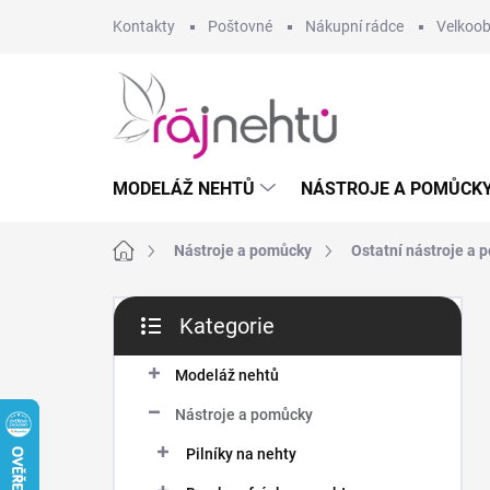
Přejít
Kontakty
Poštovné
Nákupní rádce
Velkoo
na
obsah
MODELÁŽ NEHTŮ
NÁSTROJE A POMŮCK
Domů
Nástroje a pomůcky
Ostatní nástroje a
P
Kategorie
o
Přeskočit
s
kategorie
t
Modeláž nehtů
r
Nástroje a pomůcky
a
n
Pilníky na nehty
n