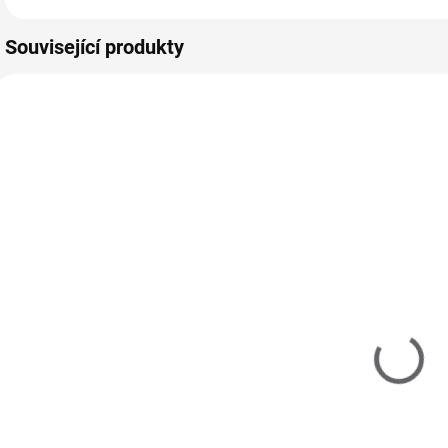
Související produkty
S2B121
716011
SKLADEM
SKLADEM
(>5 KS)
(>5 KS)
Diamantová
Pomerančové
Fréza Špičatý
dřívko - 10ks
o
"Flame" Modrá
2,1/8 mm
15 Kč
112 Kč
12 Kč bez DPH
7
93 Kč bez DPH
Do košíku
Do košíku