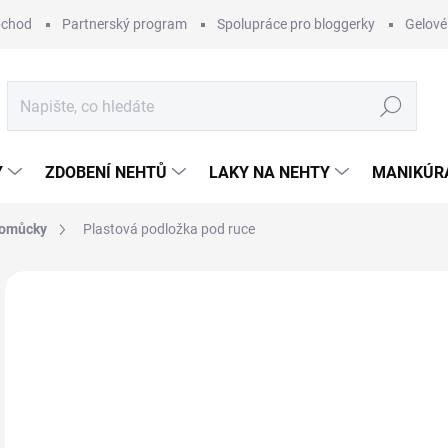
bchod
Partnerský program
Spolupráce pro bloggerky
Gelové
Hledat
Y
ZDOBENÍ NEHTŮ
LAKY NA NEHTY
MANIKÚRA
 pomůcky
Plastová podložka pod ruce
26 hodnocení
Podrobnosti hodnocení
95
Měr
ZVO
cena
BAR