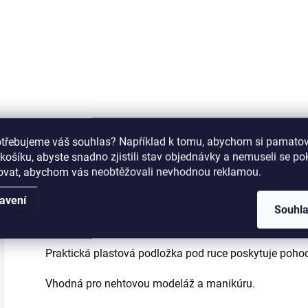
Dřevěné dřívko pro
V
Diamantová fréza
úpravu kůžičky,
v
pro přístrojovou
čištění nehtu a
r
manikúru/pedikúru
detailní práci při
h
s modrým
manikúře a
označením střední
modeláži.
hrubosti. Tvar
„Ostrý plamen“ je
určen k opracování
otřebujeme váš souhlas? Například k tomu, abychom si pamatova
nehtové kůžičky,
Popis
Podobné (6)
košíku, abyste snadno zjistili stav objednávky a nemuseli se p
bočních valů nehtů
šovat, abychom vás neobtěžovali nevhodnou reklamou.
a vypilování
odchlipů bez rizika
avení
poranění kůže.
Souhl
Vhodný nástroj pro
Plastová podložka pod ruce
začátečníky i
pokročilé.
Praktická plastová podložka pod ruce poskytuje pohodlí 
Vhodná pro nehtovou modeláž a manikúru.